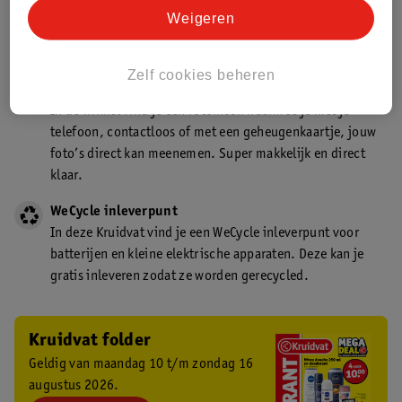
Kruidvat is een gecertificeerd drogist. Dit betekent dat je
Weigeren
deskundig advies krijgt over medicijn gebruik. In de
winkel én online!
Zelf cookies beheren
Kruidvat fotokiosk
In de winkel vind je een fotokiosk waarmee je met je
telefoon, contactloos of met een geheugenkaartje, jouw
foto’s direct kan meenemen. Super makkelijk en direct
klaar.
WeCycle inleverpunt
In deze Kruidvat vind je een WeCycle inleverpunt voor
batterijen en kleine elektrische apparaten. Deze kan je
gratis inleveren zodat ze worden gerecycled.
Kruidvat folder
Geldig van maandag 10 t/m zondag 16
augustus 2026.