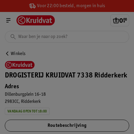
Voor 22:00 besteld, morgen in huis
0
.
00
Winkels
DROGISTERIJ KRUIDVAT 7338 Ridderkerk
Adres
Dillenburgplein 16-18
2983CC
Ridderkerk
VANDAAG OPEN TOT 18:00
Routebeschrijving