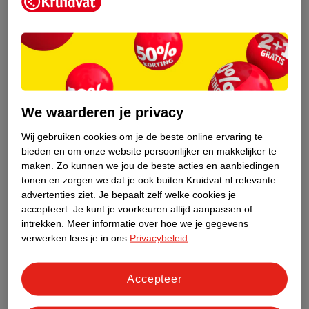
Kruidvat is een erkend specialist in
zelfzorg, ook online. Wat je
gezondheidsvraag ook is, stel hem aan
We waarderen je privacy
ons!
Wij gebruiken cookies om je de beste online ervaring te
Stel je gezondheidsvraag
bieden en om onze website persoonlijker en makkelijker te
maken.
Zo kunnen we jou de beste acties en aanbiedingen
tonen en zorgen we dat je ook buiten Kruidvat.nl relevante
advertenties ziet.
Je bepaalt zelf welke cookies je
Ook in deze winkel
accepteert.
Je kunt je voorkeuren altijd aanpassen of
intrekken.
Meer informatie over hoe we je gegevens
Kruidvat.nl ophaalpunt
verwerken lees je in ons
Privacybeleid
.
Laat je bestelling snel en gemakkelijk bezorgen in de
winkel. Zo hoef je niet thuis te blijven voor de Kruidvat
bestelling!
Accepteer
Gecertificeerd drogist