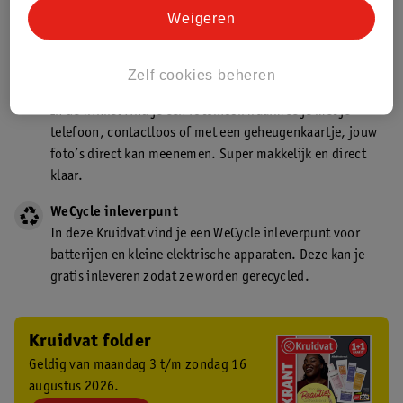
Kruidvat is een gecertificeerd drogist. Dit betekent dat je
Weigeren
deskundig advies krijgt over medicijn gebruik. In de
winkel én online!
Zelf cookies beheren
Kruidvat fotokiosk
In de winkel vind je een fotokiosk waarmee je met je
telefoon, contactloos of met een geheugenkaartje, jouw
foto’s direct kan meenemen. Super makkelijk en direct
klaar.
WeCycle inleverpunt
In deze Kruidvat vind je een WeCycle inleverpunt voor
batterijen en kleine elektrische apparaten. Deze kan je
gratis inleveren zodat ze worden gerecycled.
Kruidvat folder
Geldig van maandag 3 t/m zondag 16
augustus 2026.