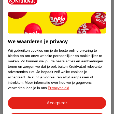
Kruidvat is een erkend specialist in
zelfzorg, ook online. Wat je
gezondheidsvraag ook is, stel hem aan
We waarderen je privacy
ons!
Wij gebruiken cookies om je de beste online ervaring te
Stel je gezondheidsvraag
bieden en om onze website persoonlijker en makkelijker te
maken.
Zo kunnen we jou de beste acties en aanbiedingen
tonen en zorgen we dat je ook buiten Kruidvat.nl relevante
advertenties ziet.
Je bepaalt zelf welke cookies je
Ook in deze winkel
accepteert.
Je kunt je voorkeuren altijd aanpassen of
intrekken.
Meer informatie over hoe we je gegevens
Kruidvat.nl ophaalpunt
verwerken lees je in ons
Privacybeleid
.
Laat je bestelling snel en gemakkelijk bezorgen in de
winkel. Zo hoef je niet thuis te blijven voor de Kruidvat
bestelling!
Accepteer
Gecertificeerd drogist