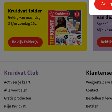
Acce
Kruidvat folder
Ben je 
van de
Geldig van maandag
3 t/m zondag 16
Kruidv
Spaar Cl
augustus 2026.
bij elke 
Club?
en ontva
Bekijk folder
exclusiev
Bekijk
Kruidvat Club
Klantense
Activeer je kaart
Veelgestelde vr
Alle voordelen
Contact
Gratis producten
Bestellen & lev
Mijn Kruidvat
Betalen