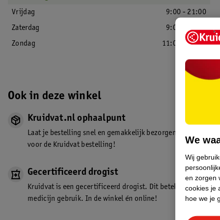
Vrijdag
9:00 - 21:00
Zaterdag
9:00 - 18:00
Zondag
11:00 - 18:00
Ook in deze winkel
Kruidvat.nl ophaalpunt
Laat je bestelling snel en gemakkelijk bezorgen in de winkel. Z
We waa
voor de Kruidvat bestelling!
Wij gebrui
persoonlijk
Gecertificeerd drogist
en zorgen w
Kruidvat is een gecertificeerd drogist. Dit betekent dat je de
cookies je 
hoe we je 
medicijn gebruik. In de winkel én online!