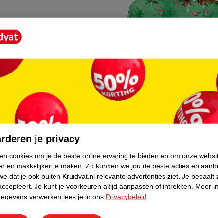
Kruidvat fotokiosk
o hoef je niet thuis te blijven
In de winkel vind je een f
rderen je privacy
geheugenkaartje, jouw fot
ken cookies om je de beste online ervaring te bieden en om onze websi
er en makkelijker te maken.
Zo kunnen we jou de beste acties en aanb
WeCycle inleverpun
e dat je ook buiten Kruidvat.nl relevante advertenties ziet.
Je bepaalt 
skundig advies krijgt over
In deze Kruidvat vind je e
accepteert.
Je kunt je voorkeuren altijd aanpassen of intrekken.
Meer in
gegevens verwerken lees je in ons
Privacybeleid
.
apparaten. Deze kan je gr