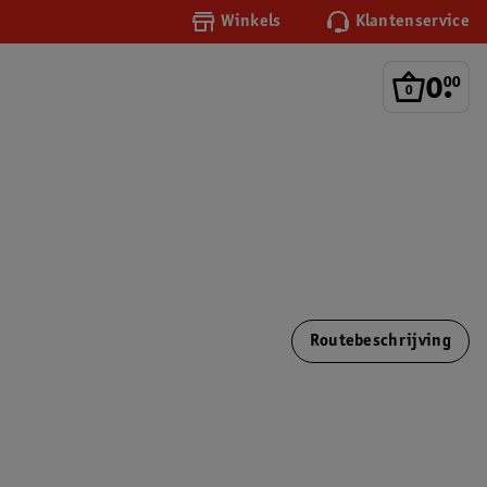
Winkels
Klantenservice
0
.
00
Routebeschrijving