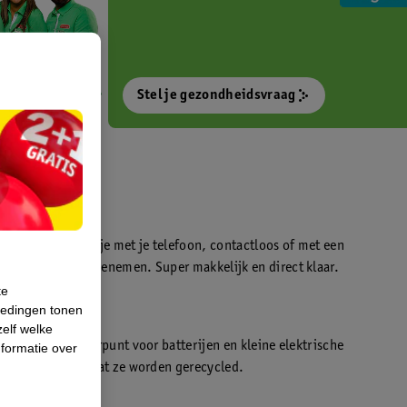
Stel je gezondheidsvraag
otokiosk waarmee je met je telefoon, contactloos of met een
o’s direct kan meenemen. Super makkelijk en direct klaar.
te
iedingen tonen
t
zelf welke
en WeCycle inleverpunt voor batterijen en kleine elektrische
formatie over
atis inleveren zodat ze worden gerecycled.