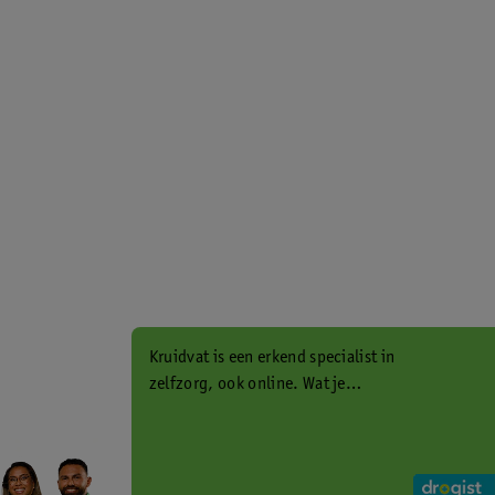
Kruidvat is een erkend specialist in
zelfzorg, ook online. Wat je
gezondheidsvraag ook is, stel hem
aan ons!