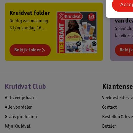
Acce
Kruidvat folder
Ben je 
van de
Geldig van maandag
3 t/m zondag 16
Kruidv
Spaar Cl
augustus 2026.
bij elke 
Club?
en ontva
Bekijk folder
exclusiev
Bekijk
Kruidvat Club
Klantense
Activeer je kaart
Veelgestelde vr
Alle voordelen
Contact
Gratis producten
Bestellen & lev
Mijn Kruidvat
Betalen