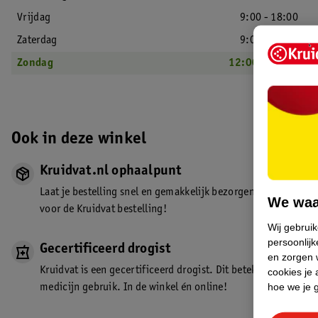
Vrijdag
9:00 - 18:00
Zaterdag
9:00 - 17:00
Zondag
12:00 - 17:00
Ook in deze winkel
Kruidvat.nl ophaalpunt
Laat je bestelling snel en gemakkelijk bezorgen in de winkel. Z
We waa
voor de Kruidvat bestelling!
Wij gebrui
persoonlijk
Gecertificeerd drogist
en zorgen w
Kruidvat is een gecertificeerd drogist. Dit betekent dat je de
cookies je 
hoe we je 
medicijn gebruik. In de winkel én online!