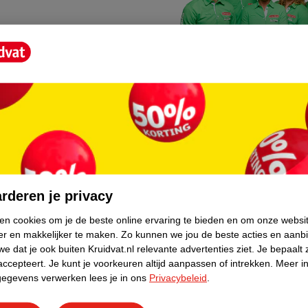
Kruidvat fotokiosk
o hoef je niet thuis te blijven
In de winkel vind je een f
rderen je privacy
geheugenkaartje, jouw fot
ken cookies om je de beste online ervaring te bieden en om onze websi
er en makkelijker te maken.
Zo kunnen we jou de beste acties en aanb
WeCycle inleverpun
e dat je ook buiten Kruidvat.nl relevante advertenties ziet.
Je bepaalt 
skundig advies krijgt over
In deze Kruidvat vind je e
accepteert.
Je kunt je voorkeuren altijd aanpassen of intrekken.
Meer in
gegevens verwerken lees je in ons
Privacybeleid
.
apparaten. Deze kan je gr