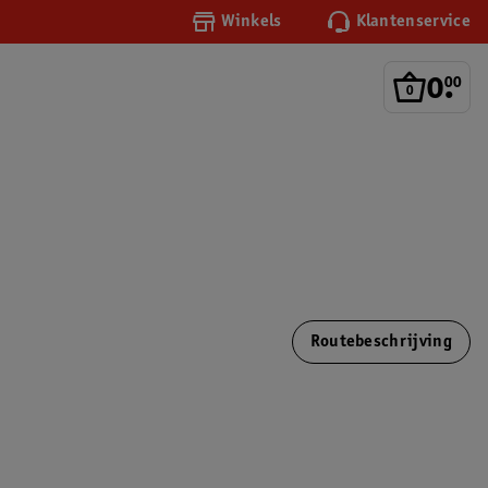
Winkels
Klantenservice
0
.
00
Routebeschrijving