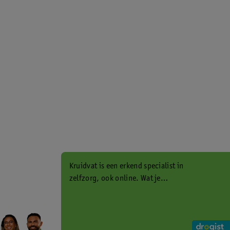
Kruidvat is een erkend specialist in
zelfzorg, ook online. Wat je
gezondheidsvraag ook is, stel hem
aan ons!