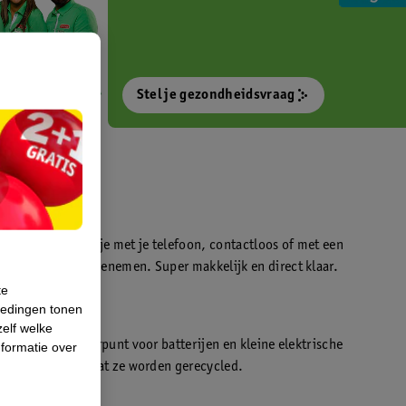
Stel je gezondheidsvraag
otokiosk waarmee je met je telefoon, contactloos of met een
o’s direct kan meenemen. Super makkelijk en direct klaar.
te
iedingen tonen
t
zelf welke
en WeCycle inleverpunt voor batterijen en kleine elektrische
formatie over
atis inleveren zodat ze worden gerecycled.