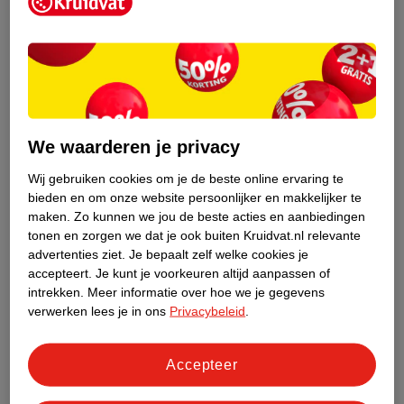
Kruidvat is een erkend specialist in
zelfzorg, ook online. Wat je
gezondheidsvraag ook is, stel hem aan
We waarderen je privacy
ons!
Wij gebruiken cookies om je de beste online ervaring te
Stel je gezondheidsvraag
bieden en om onze website persoonlijker en makkelijker te
maken.
Zo kunnen we jou de beste acties en aanbiedingen
tonen en zorgen we dat je ook buiten Kruidvat.nl relevante
advertenties ziet.
Je bepaalt zelf welke cookies je
Ook in deze winkel
accepteert.
Je kunt je voorkeuren altijd aanpassen of
intrekken.
Meer informatie over hoe we je gegevens
Kruidvat.nl ophaalpunt
verwerken lees je in ons
Privacybeleid
.
Laat je bestelling snel en gemakkelijk bezorgen in de
winkel. Zo hoef je niet thuis te blijven voor de Kruidvat
bestelling!
Accepteer
Gecertificeerd drogist