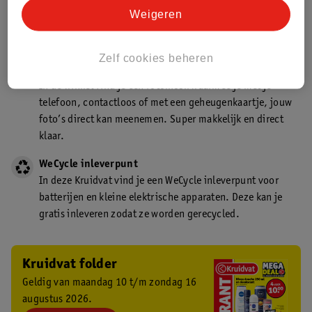
Kruidvat is een gecertificeerd drogist. Dit betekent dat je
Weigeren
deskundig advies krijgt over medicijn gebruik. In de
winkel én online!
Zelf cookies beheren
Kruidvat fotokiosk
In de winkel vind je een fotokiosk waarmee je met je
telefoon, contactloos of met een geheugenkaartje, jouw
foto’s direct kan meenemen. Super makkelijk en direct
klaar.
WeCycle inleverpunt
In deze Kruidvat vind je een WeCycle inleverpunt voor
batterijen en kleine elektrische apparaten. Deze kan je
gratis inleveren zodat ze worden gerecycled.
Kruidvat folder
Geldig van maandag 10 t/m zondag 16
augustus 2026.