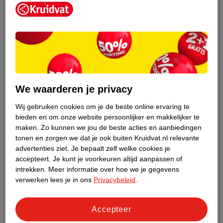
Kruidvat is een erkend specialist in
zelfzorg, ook online. Wat je
We waarderen je privacy
gezondheidsvraag ook is, stel hem aan
ons!
Wij gebruiken cookies om je de beste online ervaring te
bieden en om onze website persoonlijker en makkelijker te
Stel je gezondheidsvraag
maken.
Zo kunnen we jou de beste acties en aanbiedingen
tonen en zorgen we dat je ook buiten Kruidvat.nl relevante
advertenties ziet.
Je bepaalt zelf welke cookies je
accepteert.
Je kunt je voorkeuren altijd aanpassen of
Ook in deze winkel
intrekken.
Meer informatie over hoe we je gegevens
Kruidvat.nl ophaalpunt
verwerken lees je in ons
Privacybeleid
.
Laat je bestelling snel en gemakkelijk bezorgen in de
winkel. Zo hoef je niet thuis te blijven voor de Kruidvat
Accepteer
bestelling!