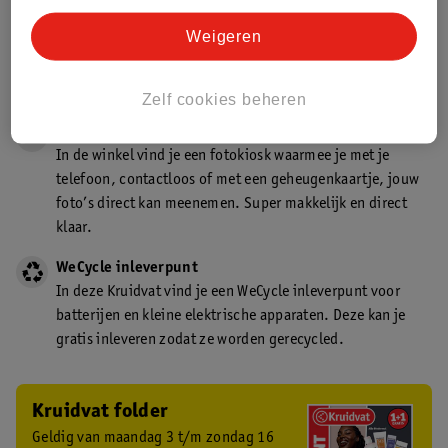
Gecertificeerd drogist
Weigeren
Kruidvat is een gecertificeerd drogist. Dit betekent dat je
deskundig advies krijgt over medicijn gebruik. In de
winkel én online!
Zelf cookies beheren
Kruidvat fotokiosk
In de winkel vind je een fotokiosk waarmee je met je
telefoon, contactloos of met een geheugenkaartje, jouw
foto’s direct kan meenemen. Super makkelijk en direct
klaar.
WeCycle inleverpunt
In deze Kruidvat vind je een WeCycle inleverpunt voor
batterijen en kleine elektrische apparaten. Deze kan je
gratis inleveren zodat ze worden gerecycled.
Kruidvat folder
Geldig van maandag 3 t/m zondag 16