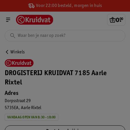
Voor 22:00 besteld, morgen in huis
0
.
00
Winkels
DROGISTERIJ KRUIDVAT 7185 Aarle
Rixtel
Adres
Dorpsstraat 29
5735EA
Aarle Rixtel
VANDAAG OPEN VAN 8:30 - 18:00