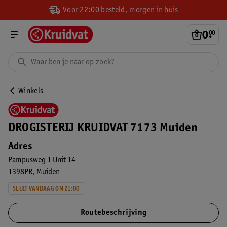
Voor 22:00 besteld, morgen in huis
0
.
00
Winkels
DROGISTERIJ KRUIDVAT 7173 Muiden
Adres
Pampusweg 1 Unit 14
1398PR
Muiden
SLUIT VANDAAG OM 21:00
Routebeschrijving