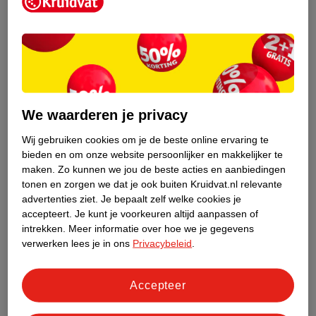
Kruidvat is een erkend specialist in
zelfzorg, ook online. Wat je
gezondheidsvraag ook is, stel hem aan
We waarderen je privacy
ons!
Wij gebruiken cookies om je de beste online ervaring te
Stel je gezondheidsvraag
bieden en om onze website persoonlijker en makkelijker te
maken.
Zo kunnen we jou de beste acties en aanbiedingen
tonen en zorgen we dat je ook buiten Kruidvat.nl relevante
advertenties ziet.
Je bepaalt zelf welke cookies je
Ook in deze winkel
accepteert.
Je kunt je voorkeuren altijd aanpassen of
intrekken.
Meer informatie over hoe we je gegevens
Kruidvat.nl ophaalpunt
verwerken lees je in ons
Privacybeleid
.
Laat je bestelling snel en gemakkelijk bezorgen in de
winkel. Zo hoef je niet thuis te blijven voor de Kruidvat
bestelling!
Accepteer
Gecertificeerd drogist