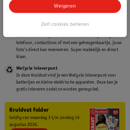
Kruidvat is een gecertificeerd drogist. Dit betekent dat je
Weigeren
deskundig advies krijgt over medicijn gebruik. In de
winkel én online!
Zelf cookies beheren
Kruidvat fotokiosk
In de winkel vind je een fotokiosk waarmee je met je
telefoon, contactloos of met een geheugenkaartje, jouw
foto’s direct kan meenemen. Super makkelijk en direct
klaar.
WeCycle inleverpunt
In deze Kruidvat vind je een WeCycle inleverpunt voor
batterijen en kleine elektrische apparaten. Deze kan je
gratis inleveren zodat ze worden gerecycled.
Kruidvat folder
Geldig van maandag 3 t/m zondag 16
augustus 2026.