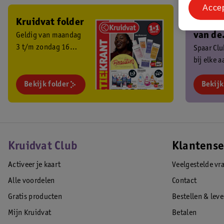
Acce
Kruidvat folder
Ben je 
van de
Geldig van maandag
3 t/m zondag 16
Kruidv
Spaar Cl
augustus 2026.
bij elke 
Club?
en ontva
Bekijk folder
exclusiev
Bekijk
Kruidvat Club
Klantense
Activeer je kaart
Veelgestelde vr
Alle voordelen
Contact
Gratis producten
Bestellen & lev
Mijn Kruidvat
Betalen