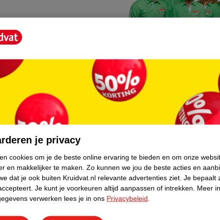
Kruidvat fotokiosk
o hoef je niet thuis te blijven
In de winkel vind je een f
rderen je privacy
geheugenkaartje, jouw fot
ken cookies om je de beste online ervaring te bieden en om onze websi
er en makkelijker te maken.
Zo kunnen we jou de beste acties en aanb
WeCycle inleverpun
e dat je ook buiten Kruidvat.nl relevante advertenties ziet.
Je bepaalt 
skundig advies krijgt over
In deze Kruidvat vind je e
accepteert.
Je kunt je voorkeuren altijd aanpassen of intrekken.
Meer in
gegevens verwerken lees je in ons
Privacybeleid
.
apparaten. Deze kan je gr