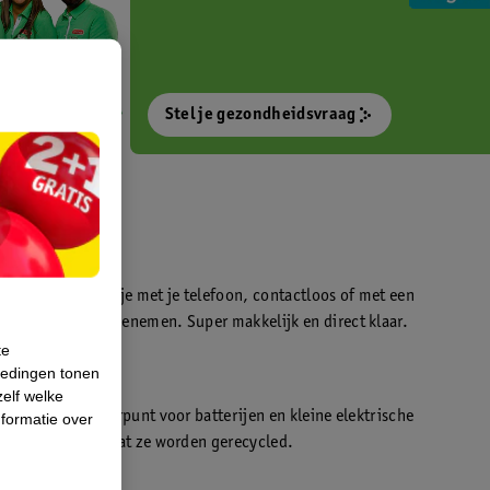
Stel je gezondheidsvraag
otokiosk waarmee je met je telefoon, contactloos of met een
o’s direct kan meenemen. Super makkelijk en direct klaar.
te
iedingen tonen
t
zelf welke
en WeCycle inleverpunt voor batterijen en kleine elektrische
formatie over
atis inleveren zodat ze worden gerecycled.