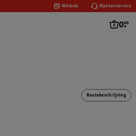
Winkels
Klantenservice
0
.
00
Routebeschrijving