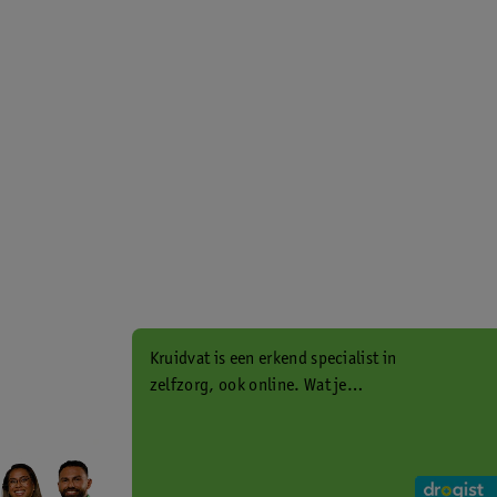
Kruidvat is een erkend specialist in
zelfzorg, ook online. Wat je
gezondheidsvraag ook is, stel hem
aan ons!