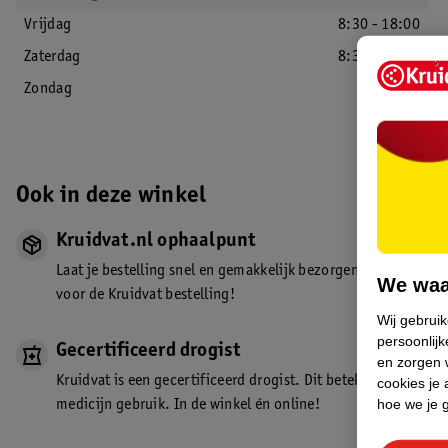
Vrijdag
8:30 - 18:00
Zaterdag
8:30 - 17:00
Zondag
Gesloten
Ook in deze winkel
Kruidvat.nl ophaalpunt
Laat je bestelling snel en gemakkelijk bezorgen in de winkel. Z
We waa
voor de Kruidvat bestelling!
Wij gebrui
persoonlijk
Gecertificeerd drogist
en zorgen w
Kruidvat is een gecertificeerd drogist. Dit betekent dat je de
cookies je 
hoe we je 
medicijn gebruik. In de winkel én online!