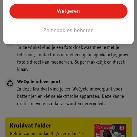
Gecertificeerd drogist
Weigeren
Kruidvat is een gecertificeerd drogist. Dit betekent dat je
deskundig advies krijgt over medicijn gebruik. In de
winkel én online!
Zelf cookies beheren
Kruidvat fotokiosk
In de winkel vind je een fotokiosk waarmee je met je
telefoon, contactloos of met een geheugenkaartje, jouw
foto’s direct kan meenemen. Super makkelijk en direct
klaar.
WeCycle inleverpunt
In deze Kruidvat vind je een WeCycle inleverpunt voor
batterijen en kleine elektrische apparaten. Deze kan je
gratis inleveren zodat ze worden gerecycled.
Kruidvat folder
Geldig van maandag 3 t/m zondag 16