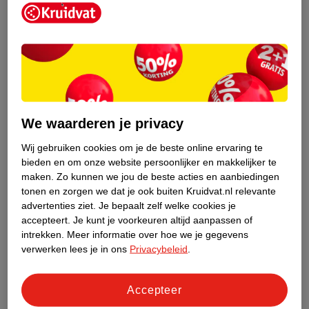
Kruidvat is een erkend specialist in
zelfzorg, ook online. Wat je
We waarderen je privacy
gezondheidsvraag ook is, stel hem aan
ons!
Wij gebruiken cookies om je de beste online ervaring te
bieden en om onze website persoonlijker en makkelijker te
Stel je gezondheidsvraag
maken.
Zo kunnen we jou de beste acties en aanbiedingen
tonen en zorgen we dat je ook buiten Kruidvat.nl relevante
advertenties ziet.
Je bepaalt zelf welke cookies je
accepteert.
Je kunt je voorkeuren altijd aanpassen of
Ook in deze winkel
intrekken.
Meer informatie over hoe we je gegevens
Kruidvat.nl ophaalpunt
verwerken lees je in ons
Privacybeleid
.
Laat je bestelling snel en gemakkelijk bezorgen in de
winkel. Zo hoef je niet thuis te blijven voor de Kruidvat
Accepteer
bestelling!