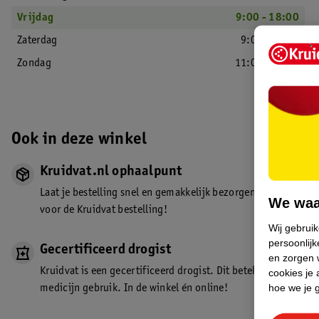
Vrijdag
9:00 - 18:00
Zaterdag
9:00 - 18:00
Zondag
11:00 - 18:00
Ook in deze winkel
Kruidvat.nl ophaalpunt
Laat je bestelling snel en gemakkelijk bezorgen in de winkel. Z
We waa
voor de Kruidvat bestelling!
Wij gebrui
persoonlijk
Gecertificeerd drogist
en zorgen w
Kruidvat is een gecertificeerd drogist. Dit betekent dat je de
cookies je 
hoe we je 
medicijn gebruik. In de winkel én online!