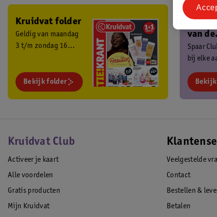
Acce
Kruidvat folder
Ben je 
van de
Geldig van maandag
3 t/m zondag 16
Kruidv
Spaar Cl
augustus 2026.
bij elke 
Club?
en ontva
Bekijk folder
exclusiev
Bekijk
Kruidvat Club
Klantense
Activeer je kaart
Veelgestelde vr
Alle voordelen
Contact
Gratis producten
Bestellen & lev
Mijn Kruidvat
Betalen