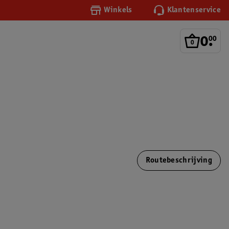
Winkels
Klantenservice
0
.
00
Routebeschrijving