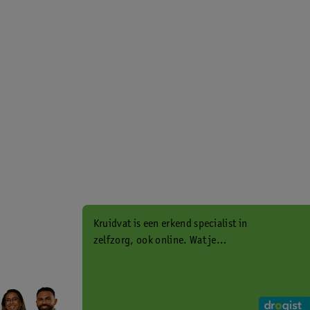
Kruidvat is een erkend specialist in
zelfzorg, ook online. Wat je
gezondheidsvraag ook is, stel hem
aan ons!