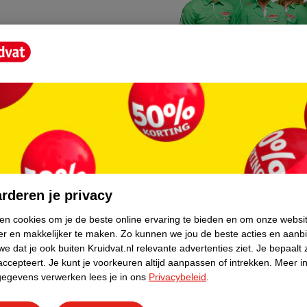
Kruidvat fotokiosk
o hoef je niet thuis te blijven
In de winkel vind je een f
rderen je privacy
geheugenkaartje, jouw fot
ken cookies om je de beste online ervaring te bieden en om onze websi
er en makkelijker te maken.
Zo kunnen we jou de beste acties en aanb
WeCycle inleverpun
e dat je ook buiten Kruidvat.nl relevante advertenties ziet.
Je bepaalt 
skundig advies krijgt over
In deze Kruidvat vind je e
accepteert.
Je kunt je voorkeuren altijd aanpassen of intrekken.
Meer in
gegevens verwerken lees je in ons
Privacybeleid
.
apparaten. Deze kan je gr