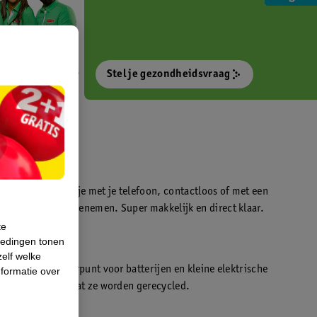
Stel je gezondheidsvraag
otokiosk waarmee je met je telefoon, contactloos of met een
o’s direct kan meenemen. Super makkelijk en direct klaar.
te
iedingen tonen
t
zelf welke
en WeCycle inleverpunt voor batterijen en kleine elektrische
formatie over
atis inleveren zodat ze worden gerecycled.