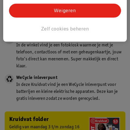
Gecertificeerd drogist
Weigeren
Kruidvat is een gecertificeerd drogist. Dit betekent dat je
deskundig advies krijgt over medicijn gebruik. In de
winkel én online!
Zelf cookies beheren
Kruidvat fotokiosk
In de winkel vind je een fotokiosk waarmee je met je
telefoon, contactloos of met een geheugenkaartje, jouw
foto’s direct kan meenemen. Super makkelijk en direct
klaar.
WeCycle inleverpunt
In deze Kruidvat vind je een WeCycle inleverpunt voor
batterijen en kleine elektrische apparaten. Deze kan je
gratis inleveren zodat ze worden gerecycled.
Kruidvat folder
Geldig van maandag 3 t/m zondag 16