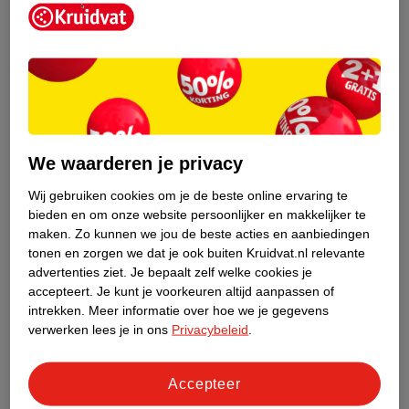
Kruidvat is een erkend specialist in
zelfzorg, ook online. Wat je
We waarderen je privacy
gezondheidsvraag ook is, stel hem aan
ons!
Wij gebruiken cookies om je de beste online ervaring te
bieden en om onze website persoonlijker en makkelijker te
Stel je gezondheidsvraag
maken.
Zo kunnen we jou de beste acties en aanbiedingen
tonen en zorgen we dat je ook buiten Kruidvat.nl relevante
advertenties ziet.
Je bepaalt zelf welke cookies je
accepteert.
Je kunt je voorkeuren altijd aanpassen of
Ook in deze winkel
intrekken.
Meer informatie over hoe we je gegevens
Kruidvat.nl ophaalpunt
verwerken lees je in ons
Privacybeleid
.
Laat je bestelling snel en gemakkelijk bezorgen in de
winkel. Zo hoef je niet thuis te blijven voor de Kruidvat
Accepteer
bestelling!