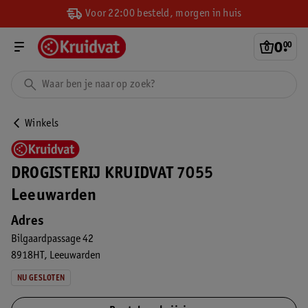
Voor 22:00 besteld, morgen in huis
0
.
00
Winkels
DROGISTERIJ KRUIDVAT 7055
Leeuwarden
Adres
Bilgaardpassage 42
8918HT
Leeuwarden
NU GESLOTEN