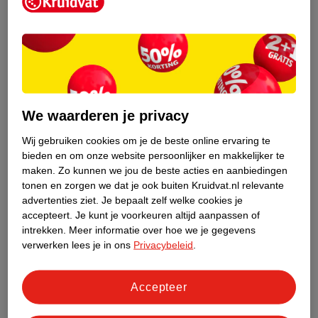
Kruidvat is een erkend specialist in
zelfzorg, ook online. Wat je
gezondheidsvraag ook is, stel hem aan
We waarderen je privacy
ons!
Wij gebruiken cookies om je de beste online ervaring te
Stel je gezondheidsvraag
bieden en om onze website persoonlijker en makkelijker te
maken.
Zo kunnen we jou de beste acties en aanbiedingen
tonen en zorgen we dat je ook buiten Kruidvat.nl relevante
advertenties ziet.
Je bepaalt zelf welke cookies je
Ook in deze winkel
accepteert.
Je kunt je voorkeuren altijd aanpassen of
intrekken.
Meer informatie over hoe we je gegevens
Kruidvat.nl ophaalpunt
verwerken lees je in ons
Privacybeleid
.
Laat je bestelling snel en gemakkelijk bezorgen in de
winkel. Zo hoef je niet thuis te blijven voor de Kruidvat
bestelling!
Accepteer
Gecertificeerd drogist