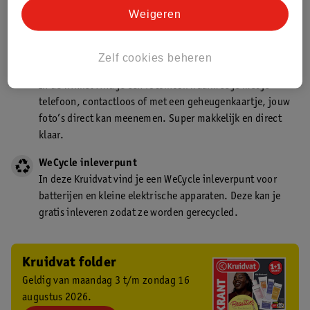
Kruidvat is een gecertificeerd drogist. Dit betekent dat je
Weigeren
deskundig advies krijgt over medicijn gebruik. In de
winkel én online!
Zelf cookies beheren
Kruidvat fotokiosk
In de winkel vind je een fotokiosk waarmee je met je
telefoon, contactloos of met een geheugenkaartje, jouw
foto’s direct kan meenemen. Super makkelijk en direct
klaar.
WeCycle inleverpunt
In deze Kruidvat vind je een WeCycle inleverpunt voor
batterijen en kleine elektrische apparaten. Deze kan je
gratis inleveren zodat ze worden gerecycled.
Kruidvat folder
Geldig van maandag 3 t/m zondag 16
augustus 2026.