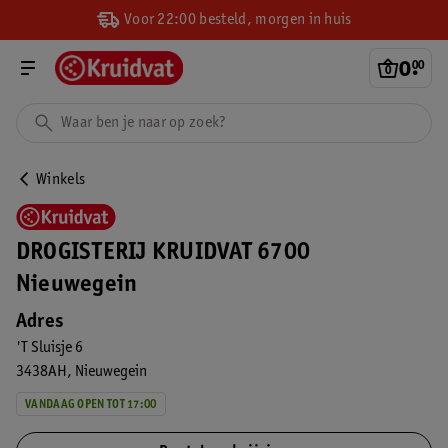
Voor 22:00 besteld, morgen in huis
0
.
00
Winkels
DROGISTERIJ KRUIDVAT 6700
Nieuwegein
Adres
'T Sluisje 6
3438AH
Nieuwegein
VANDAAG OPEN TOT 17:00