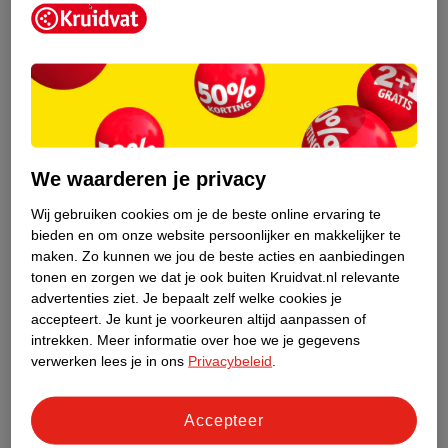
Kruidvat is een erkend specialist in
zelfzorg, ook online. Wat je
We waarderen je privacy
gezondheidsvraag ook is, stel hem aan
ons!
Wij gebruiken cookies om je de beste online ervaring te
bieden en om onze website persoonlijker en makkelijker te
Stel je gezondheidsvraag
maken.
Zo kunnen we jou de beste acties en aanbiedingen
tonen en zorgen we dat je ook buiten Kruidvat.nl relevante
advertenties ziet.
Je bepaalt zelf welke cookies je
accepteert.
Je kunt je voorkeuren altijd aanpassen of
Ook in deze winkel
intrekken.
Meer informatie over hoe we je gegevens
Kruidvat.nl ophaalpunt
verwerken lees je in ons
Privacybeleid
.
Laat je bestelling snel en gemakkelijk bezorgen in de
winkel. Zo hoef je niet thuis te blijven voor de Kruidvat
Accepteer
bestelling!