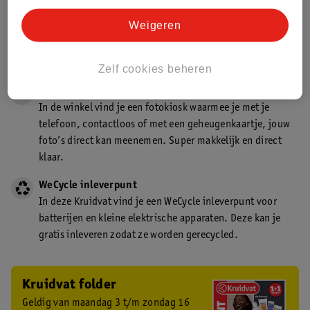
Gecertificeerd drogist
Weigeren
Kruidvat is een gecertificeerd drogist. Dit betekent dat je
deskundig advies krijgt over medicijn gebruik. In de
winkel én online!
Zelf cookies beheren
Kruidvat fotokiosk
In de winkel vind je een fotokiosk waarmee je met je
telefoon, contactloos of met een geheugenkaartje, jouw
foto’s direct kan meenemen. Super makkelijk en direct
klaar.
WeCycle inleverpunt
In deze Kruidvat vind je een WeCycle inleverpunt voor
batterijen en kleine elektrische apparaten. Deze kan je
gratis inleveren zodat ze worden gerecycled.
Kruidvat folder
Geldig van maandag 3 t/m zondag 16