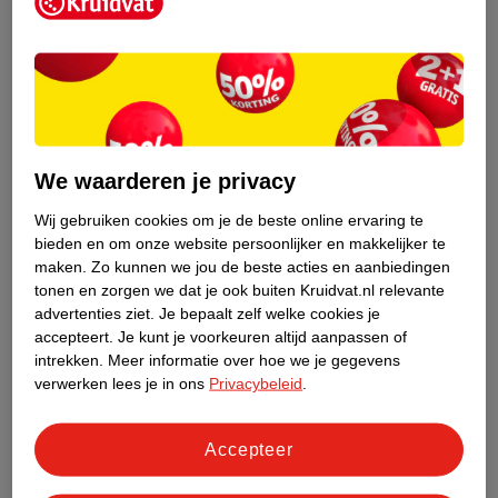
Kruidvat is een erkend specialist in
zelfzorg, ook online. Wat je
gezondheidsvraag ook is, stel hem aan
We waarderen je privacy
ons!
Wij gebruiken cookies om je de beste online ervaring te
Stel je gezondheidsvraag
bieden en om onze website persoonlijker en makkelijker te
maken.
Zo kunnen we jou de beste acties en aanbiedingen
tonen en zorgen we dat je ook buiten Kruidvat.nl relevante
advertenties ziet.
Je bepaalt zelf welke cookies je
Ook in deze winkel
accepteert.
Je kunt je voorkeuren altijd aanpassen of
intrekken.
Meer informatie over hoe we je gegevens
Kruidvat.nl ophaalpunt
verwerken lees je in ons
Privacybeleid
.
Laat je bestelling snel en gemakkelijk bezorgen in de
winkel. Zo hoef je niet thuis te blijven voor de Kruidvat
bestelling!
Accepteer
Gecertificeerd drogist