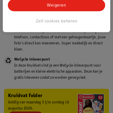
Kruidvat is een gecertificeerd drogist. Dit betekent dat je
Weigeren
deskundig advies krijgt over medicijn gebruik. In de
winkel én online!
Zelf cookies beheren
Kruidvat fotokiosk
In de winkel vind je een fotokiosk waarmee je met je
telefoon, contactloos of met een geheugenkaartje, jouw
foto’s direct kan meenemen. Super makkelijk en direct
klaar.
WeCycle inleverpunt
In deze Kruidvat vind je een WeCycle inleverpunt voor
batterijen en kleine elektrische apparaten. Deze kan je
gratis inleveren zodat ze worden gerecycled.
Kruidvat folder
Geldig van maandag 3 t/m zondag 16
augustus 2026.