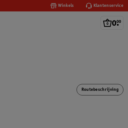
Winkels
Klantenservice
0
.
00
Routebeschrijving