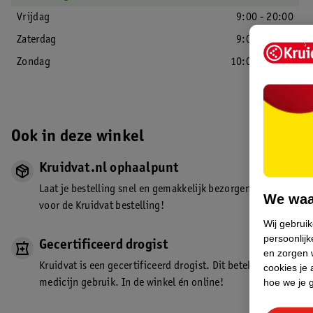
Vrijdag
9:00 - 20:00
Zaterdag
9:00 - 20:00
Zondag
10:00 - 20:00
Ook in deze winkel
Kruidvat.nl ophaalpunt
Laat je bestelling snel en gemakkelijk bezorgen in de winkel. Z
We waa
voor de Kruidvat bestelling!
Wij gebrui
persoonlijk
Gecertificeerd drogist
en zorgen w
Kruidvat is een gecertificeerd drogist. Dit betekent dat je de
cookies je 
hoe we je 
medicijn gebruik. In de winkel én online!