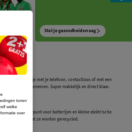
Stel je gezondheidsvraag
otokiosk waarmee je met je telefoon, contactloos of met een
o’s direct kan meenemen. Super makkelijk en direct klaar.
te
iedingen tonen
t
zelf welke
en WeCycle inleverpunt voor batterijen en kleine elektrische
formatie over
atis inleveren zodat ze worden gerecycled.