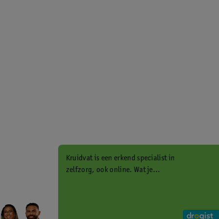
Kruidvat is een erkend specialist in
zelfzorg, ook online. Wat je
gezondheidsvraag ook is, stel hem
aan ons!