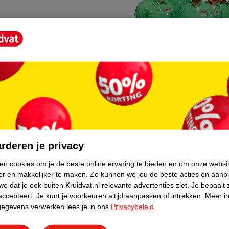
Kruidvat fotokiosk
o hoef je niet thuis te blijven
In de winkel vind je een f
rderen je privacy
geheugenkaartje, jouw fot
ken cookies om je de beste online ervaring te bieden en om onze websi
er en makkelijker te maken.
Zo kunnen we jou de beste acties en aanb
WeCycle inleverpun
e dat je ook buiten Kruidvat.nl relevante advertenties ziet.
Je bepaalt 
skundig advies krijgt over
In deze Kruidvat vind je e
accepteert.
Je kunt je voorkeuren altijd aanpassen of intrekken.
Meer in
gegevens verwerken lees je in ons
Privacybeleid
.
apparaten. Deze kan je gr