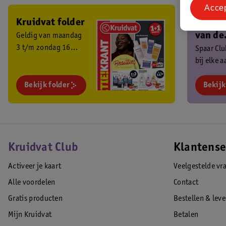
Acce
Kruidvat folder
Ben je 
van de
Geldig van maandag
3 t/m zondag 16
Kruidv
Spaar Cl
augustus 2026.
bij elke 
Club?
en ontva
Bekijk folder
exclusiev
Bekijk
Kruidvat Club
Klantense
Activeer je kaart
Veelgestelde vr
Alle voordelen
Contact
Gratis producten
Bestellen & lev
Mijn Kruidvat
Betalen