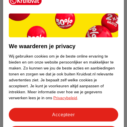
Kruidvat is een erkend specialist in
zelfzorg, ook online. Wat je
gezondheidsvraag ook is, stel hem aan
We waarderen je privacy
ons!
Wij gebruiken cookies om je de beste online ervaring te
Stel je gezondheidsvraag
bieden en om onze website persoonlijker en makkelijker te
maken.
Zo kunnen we jou de beste acties en aanbiedingen
tonen en zorgen we dat je ook buiten Kruidvat.nl relevante
advertenties ziet.
Je bepaalt zelf welke cookies je
Ook in deze winkel
accepteert.
Je kunt je voorkeuren altijd aanpassen of
intrekken.
Meer informatie over hoe we je gegevens
Kruidvat.nl ophaalpunt
verwerken lees je in ons
Privacybeleid
.
Laat je bestelling snel en gemakkelijk bezorgen in de
winkel. Zo hoef je niet thuis te blijven voor de Kruidvat
bestelling!
Accepteer
Gecertificeerd drogist