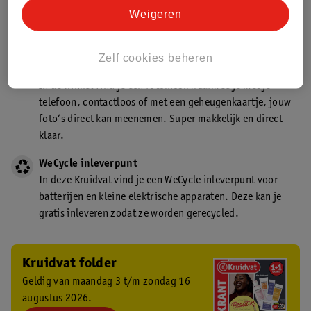
Kruidvat is een gecertificeerd drogist. Dit betekent dat je
Weigeren
deskundig advies krijgt over medicijn gebruik. In de
winkel én online!
Zelf cookies beheren
Kruidvat fotokiosk
In de winkel vind je een fotokiosk waarmee je met je
telefoon, contactloos of met een geheugenkaartje, jouw
foto’s direct kan meenemen. Super makkelijk en direct
klaar.
WeCycle inleverpunt
In deze Kruidvat vind je een WeCycle inleverpunt voor
batterijen en kleine elektrische apparaten. Deze kan je
gratis inleveren zodat ze worden gerecycled.
Kruidvat folder
Geldig van maandag 3 t/m zondag 16
augustus 2026.