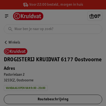
Voor 22:00 besteld, morgen in huis
0
.
00
Winkels
DROGISTERIJ KRUIDVAT 6177 Oostvoorne
Adres
Pastorielaan 2
3233CZ
Oostvoorne
VANDAAG OPEN VAN 9:00 - 20:00
Routebeschrijving