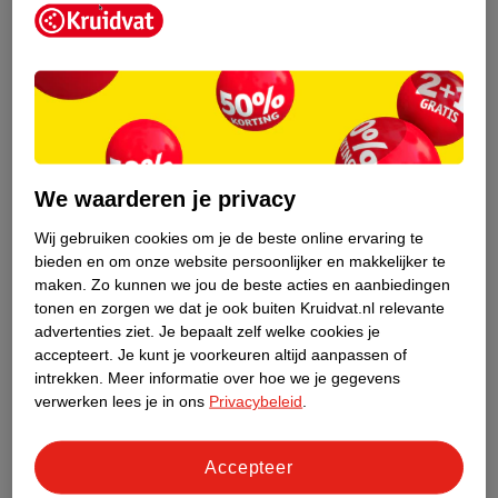
Kruidvat is een erkend specialist in
zelfzorg, ook online. Wat je
We waarderen je privacy
gezondheidsvraag ook is, stel hem aan
ons!
Wij gebruiken cookies om je de beste online ervaring te
bieden en om onze website persoonlijker en makkelijker te
Stel je gezondheidsvraag
maken.
Zo kunnen we jou de beste acties en aanbiedingen
tonen en zorgen we dat je ook buiten Kruidvat.nl relevante
advertenties ziet.
Je bepaalt zelf welke cookies je
accepteert.
Je kunt je voorkeuren altijd aanpassen of
Ook in deze winkel
intrekken.
Meer informatie over hoe we je gegevens
Kruidvat.nl ophaalpunt
verwerken lees je in ons
Privacybeleid
.
Laat je bestelling snel en gemakkelijk bezorgen in de
winkel. Zo hoef je niet thuis te blijven voor de Kruidvat
Accepteer
bestelling!