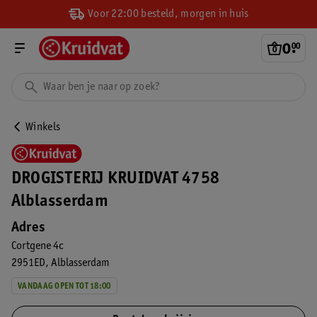
Voor 22:00 besteld, morgen in huis
0
.
00
Winkels
DROGISTERIJ KRUIDVAT 4758
Alblasserdam
Adres
Cortgene 4c
2951ED
Alblasserdam
VANDAAG OPEN TOT 18:00