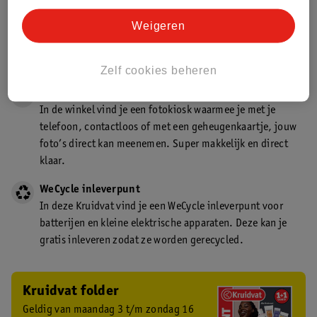
Gecertificeerd drogist
Weigeren
Kruidvat is een gecertificeerd drogist. Dit betekent dat je
deskundig advies krijgt over medicijn gebruik. In de
winkel én online!
Zelf cookies beheren
Kruidvat fotokiosk
In de winkel vind je een fotokiosk waarmee je met je
telefoon, contactloos of met een geheugenkaartje, jouw
foto’s direct kan meenemen. Super makkelijk en direct
klaar.
WeCycle inleverpunt
In deze Kruidvat vind je een WeCycle inleverpunt voor
batterijen en kleine elektrische apparaten. Deze kan je
gratis inleveren zodat ze worden gerecycled.
Kruidvat folder
Geldig van maandag 3 t/m zondag 16