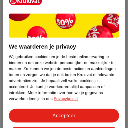
Kruidvat is een erkend specialist in
zelfzorg, ook online. Wat je
gezondheidsvraag ook is, stel hem aan
We waarderen je privacy
ons!
Wij gebruiken cookies om je de beste online ervaring te
Stel je gezondheidsvraag
bieden en om onze website persoonlijker en makkelijker te
maken.
Zo kunnen we jou de beste acties en aanbiedingen
tonen en zorgen we dat je ook buiten Kruidvat.nl relevante
advertenties ziet.
Je bepaalt zelf welke cookies je
Ook in deze winkel
accepteert.
Je kunt je voorkeuren altijd aanpassen of
intrekken.
Meer informatie over hoe we je gegevens
Kruidvat.nl ophaalpunt
verwerken lees je in ons
Privacybeleid
.
Laat je bestelling snel en gemakkelijk bezorgen in de
winkel. Zo hoef je niet thuis te blijven voor de Kruidvat
bestelling!
Accepteer
Gecertificeerd drogist