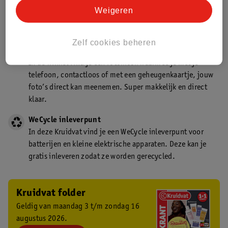
Kruidvat is een gecertificeerd drogist. Dit betekent dat je
Weigeren
deskundig advies krijgt over medicijn gebruik. In de
winkel én online!
Zelf cookies beheren
Kruidvat fotokiosk
In de winkel vind je een fotokiosk waarmee je met je
telefoon, contactloos of met een geheugenkaartje, jouw
foto’s direct kan meenemen. Super makkelijk en direct
klaar.
WeCycle inleverpunt
In deze Kruidvat vind je een WeCycle inleverpunt voor
batterijen en kleine elektrische apparaten. Deze kan je
gratis inleveren zodat ze worden gerecycled.
Kruidvat folder
Geldig van maandag 3 t/m zondag 16
augustus 2026.