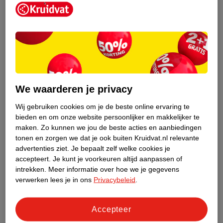
Kruidvat is een erkend specialist in
zelfzorg, ook online. Wat je
We waarderen je privacy
gezondheidsvraag ook is, stel hem aan
ons!
Wij gebruiken cookies om je de beste online ervaring te
bieden en om onze website persoonlijker en makkelijker te
Stel je gezondheidsvraag
maken.
Zo kunnen we jou de beste acties en aanbiedingen
tonen en zorgen we dat je ook buiten Kruidvat.nl relevante
advertenties ziet.
Je bepaalt zelf welke cookies je
accepteert.
Je kunt je voorkeuren altijd aanpassen of
Ook in deze winkel
intrekken.
Meer informatie over hoe we je gegevens
Kruidvat.nl ophaalpunt
verwerken lees je in ons
Privacybeleid
.
Laat je bestelling snel en gemakkelijk bezorgen in de
winkel. Zo hoef je niet thuis te blijven voor de Kruidvat
Accepteer
bestelling!