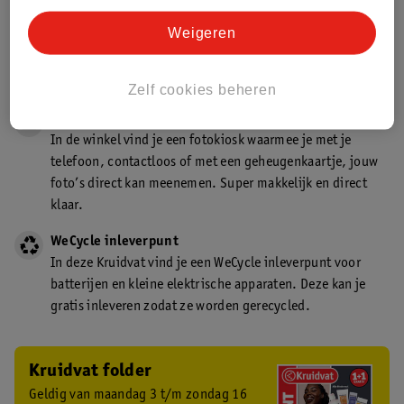
Gecertificeerd drogist
Weigeren
Kruidvat is een gecertificeerd drogist. Dit betekent dat je
deskundig advies krijgt over medicijn gebruik. In de
winkel én online!
Zelf cookies beheren
Kruidvat fotokiosk
In de winkel vind je een fotokiosk waarmee je met je
telefoon, contactloos of met een geheugenkaartje, jouw
foto’s direct kan meenemen. Super makkelijk en direct
klaar.
WeCycle inleverpunt
In deze Kruidvat vind je een WeCycle inleverpunt voor
batterijen en kleine elektrische apparaten. Deze kan je
gratis inleveren zodat ze worden gerecycled.
Kruidvat folder
Geldig van maandag 3 t/m zondag 16