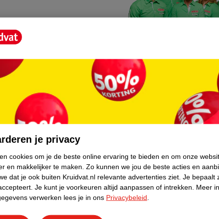
Kruidvat fotokiosk
o hoef je niet thuis te blijven
In de winkel vind je een f
rderen je privacy
geheugenkaartje, jouw fot
ken cookies om je de beste online ervaring te bieden en om onze websi
er en makkelijker te maken.
Zo kunnen we jou de beste acties en aanb
WeCycle inleverpun
e dat je ook buiten Kruidvat.nl relevante advertenties ziet.
Je bepaalt 
skundig advies krijgt over
In deze Kruidvat vind je e
accepteert.
Je kunt je voorkeuren altijd aanpassen of intrekken.
Meer in
gegevens verwerken lees je in ons
Privacybeleid
.
apparaten. Deze kan je gr