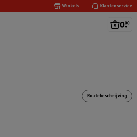
Winkels
Klantenservice
0
.
00
Routebeschrijving