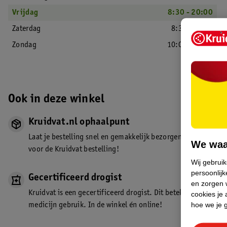
Vrijdag
8:30 - 20:00
Zaterdag
8:30 - 18:00
Zondag
10:00 - 17:00
Ook in deze winkel
Kruidvat.nl ophaalpunt
Laat je bestelling snel en gemakkelijk bezorgen in de winkel. Z
We waa
voor de Kruidvat bestelling!
Wij gebrui
persoonlijk
Gecertificeerd drogist
en zorgen w
Kruidvat is een gecertificeerd drogist. Dit betekent dat je de
cookies je 
hoe we je 
medicijn gebruik. In de winkel én online!