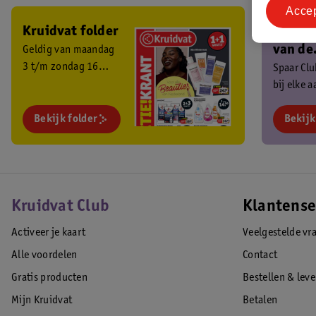
Acce
Kruidvat folder
Ben je 
van de
Geldig van maandag
3 t/m zondag 16
Kruidv
Spaar Cl
augustus 2026.
bij elke 
Club?
en ontva
Bekijk folder
exclusiev
Bekijk
Kruidvat Club
Klantense
Activeer je kaart
Veelgestelde vr
Alle voordelen
Contact
Gratis producten
Bestellen & lev
Mijn Kruidvat
Betalen