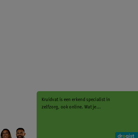
Kruidvat is een erkend specialist in
zelfzorg, ook online. Wat je
gezondheidsvraag ook is, stel hem
aan ons!