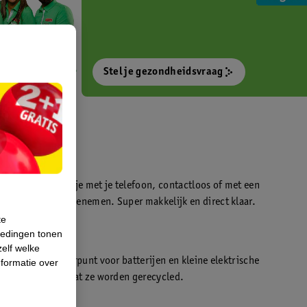
Stel je gezondheidsvraag
otokiosk waarmee je met je telefoon, contactloos of met een
o’s direct kan meenemen. Super makkelijk en direct klaar.
te
iedingen tonen
t
zelf welke
en WeCycle inleverpunt voor batterijen en kleine elektrische
formatie over
atis inleveren zodat ze worden gerecycled.