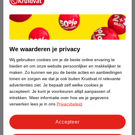
Kruidvat is een erkend specialist in
zelfzorg, ook online. Wat je
gezondheidsvraag ook is, stel hem aan
We waarderen je privacy
ons!
Wij gebruiken cookies om je de beste online ervaring te
Stel je gezondheidsvraag
bieden en om onze website persoonlijker en makkelijker te
maken.
Zo kunnen we jou de beste acties en aanbiedingen
tonen en zorgen we dat je ook buiten Kruidvat.nl relevante
advertenties ziet.
Je bepaalt zelf welke cookies je
Ook in deze winkel
accepteert.
Je kunt je voorkeuren altijd aanpassen of
intrekken.
Meer informatie over hoe we je gegevens
Kruidvat.nl ophaalpunt
verwerken lees je in ons
Privacybeleid
.
Laat je bestelling snel en gemakkelijk bezorgen in de
winkel. Zo hoef je niet thuis te blijven voor de Kruidvat
bestelling!
Accepteer
Gecertificeerd drogist