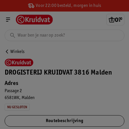
Voor 22:00 besteld, morgen in huis
0
.
00
Winkels
DROGISTERIJ KRUIDVAT 3816 Malden
Adres
Passage 2
6581WK
Malden
NU GESLOTEN
Routebeschrijving