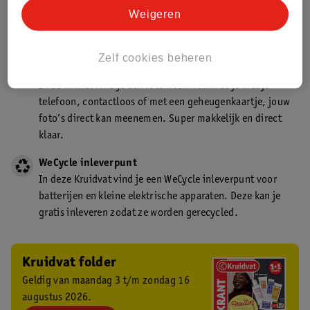
Kruidvat is een gecertificeerd drogist. Dit betekent dat je
Weigeren
deskundig advies krijgt over medicijn gebruik. In de
winkel én online!
Zelf cookies beheren
Kruidvat fotokiosk
In de winkel vind je een fotokiosk waarmee je met je
telefoon, contactloos of met een geheugenkaartje, jouw
foto’s direct kan meenemen. Super makkelijk en direct
klaar.
WeCycle inleverpunt
In deze Kruidvat vind je een WeCycle inleverpunt voor
batterijen en kleine elektrische apparaten. Deze kan je
gratis inleveren zodat ze worden gerecycled.
Kruidvat folder
Geldig van maandag 3 t/m zondag 16
augustus 2026.