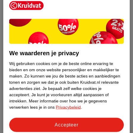
Kruidvat is een erkend specialist in
zelfzorg, ook online. Wat je
We waarderen je privacy
gezondheidsvraag ook is, stel hem aan
ons!
Wij gebruiken cookies om je de beste online ervaring te
bieden en om onze website persoonlijker en makkelijker te
Stel je gezondheidsvraag
maken.
Zo kunnen we jou de beste acties en aanbiedingen
tonen en zorgen we dat je ook buiten Kruidvat.nl relevante
advertenties ziet.
Je bepaalt zelf welke cookies je
accepteert.
Je kunt je voorkeuren altijd aanpassen of
Ook in deze winkel
intrekken.
Meer informatie over hoe we je gegevens
Kruidvat.nl ophaalpunt
verwerken lees je in ons
Privacybeleid
.
Laat je bestelling snel en gemakkelijk bezorgen in de
winkel. Zo hoef je niet thuis te blijven voor de Kruidvat
Accepteer
bestelling!