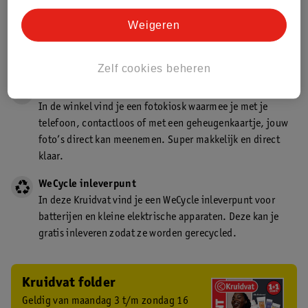
Gecertificeerd drogist
Weigeren
Kruidvat is een gecertificeerd drogist. Dit betekent dat je
deskundig advies krijgt over medicijn gebruik. In de
winkel én online!
Zelf cookies beheren
Kruidvat fotokiosk
In de winkel vind je een fotokiosk waarmee je met je
telefoon, contactloos of met een geheugenkaartje, jouw
foto’s direct kan meenemen. Super makkelijk en direct
klaar.
WeCycle inleverpunt
In deze Kruidvat vind je een WeCycle inleverpunt voor
batterijen en kleine elektrische apparaten. Deze kan je
gratis inleveren zodat ze worden gerecycled.
Kruidvat folder
Geldig van maandag 3 t/m zondag 16