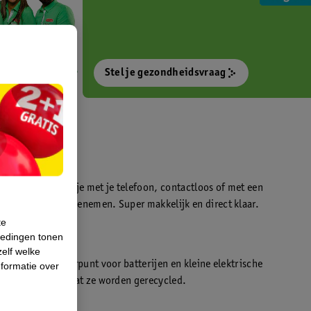
Stel je gezondheidsvraag
otokiosk waarmee je met je telefoon, contactloos of met een
o’s direct kan meenemen. Super makkelijk en direct klaar.
te
iedingen tonen
t
zelf welke
en WeCycle inleverpunt voor batterijen en kleine elektrische
formatie over
atis inleveren zodat ze worden gerecycled.