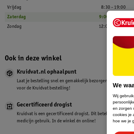
Vrijdag
8:30 - 19:00
Zaterdag
9:00 - 18:00
Zondag
12:00 - 17:00
Ook in deze winkel
Kruidvat.nl ophaalpunt
Laat je bestelling snel en gemakkelijk bezorgen in de winkel. Z
We waa
voor de Kruidvat bestelling!
Wij gebrui
persoonlijk
Gecertificeerd drogist
en zorgen w
Kruidvat is een gecertificeerd drogist. Dit betekent dat je de
cookies je 
hoe we je 
medicijn gebruik. In de winkel én online!