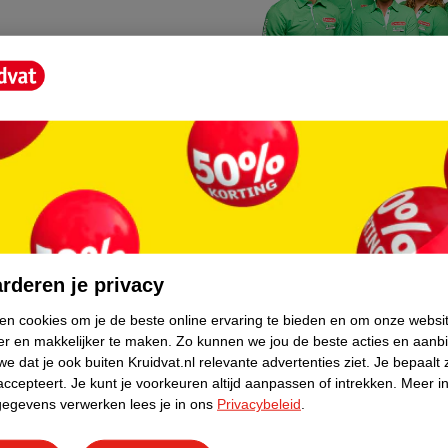
Kruidvat fotokiosk
o hoef je niet thuis te blijven
In de winkel vind je een f
rderen je privacy
geheugenkaartje, jouw fot
ken cookies om je de beste online ervaring te bieden en om onze websi
er en makkelijker te maken.
Zo kunnen we jou de beste acties en aanb
WeCycle inleverpun
e dat je ook buiten Kruidvat.nl relevante advertenties ziet.
Je bepaalt 
skundig advies krijgt over
In deze Kruidvat vind je e
accepteert.
Je kunt je voorkeuren altijd aanpassen of intrekken.
Meer in
gegevens verwerken lees je in ons
Privacybeleid
.
apparaten. Deze kan je gr