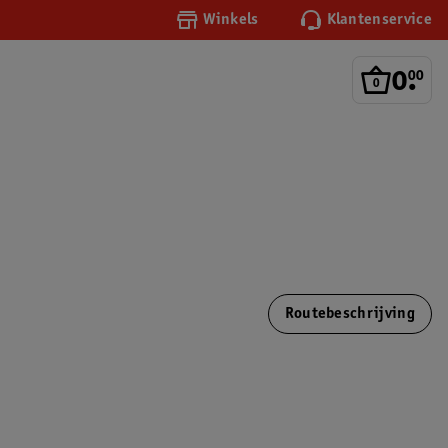
Winkels
Klantenservice
0
.
00
Routebeschrijving