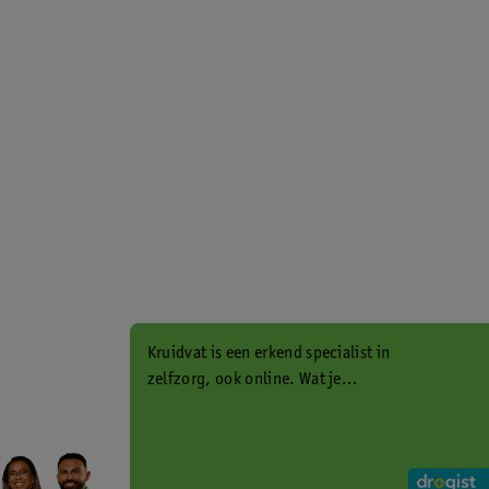
Kruidvat is een erkend specialist in
zelfzorg, ook online. Wat je
gezondheidsvraag ook is, stel hem
aan ons!