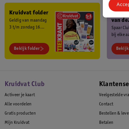
Acce
Kruidvat folder
Ben je 
van de
Geldig van maandag
3 t/m zondag 16
Kruidv
Spaar Cl
augustus 2026.
bij elke 
Club?
en ontva
Bekijk folder
exclusiev
Bekijk
Kruidvat Club
Klantense
Activeer je kaart
Veelgestelde vr
Alle voordelen
Contact
Gratis producten
Bestellen & lev
Mijn Kruidvat
Betalen