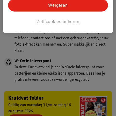
Kruidvat is een gecertificeerd drogist. Dit betekent dat je
Weigeren
deskundig advies krijgt over medicijn gebruik. In de
winkel én online!
Zelf cookies beheren
Kruidvat fotokiosk
In de winkel vind je een fotokiosk waarmee je met je
telefoon, contactloos of met een geheugenkaartje, jouw
foto’s direct kan meenemen. Super makkelijk en direct
klaar.
WeCycle inleverpunt
In deze Kruidvat vind je een WeCycle inleverpunt voor
batterijen en kleine elektrische apparaten. Deze kan je
gratis inleveren zodat ze worden gerecycled.
Kruidvat folder
Geldig van maandag 3 t/m zondag 16
augustus 2026.