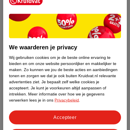
Kruidvat is een erkend specialist in
zelfzorg, ook online. Wat je
gezondheidsvraag ook is, stel hem aan
We waarderen je privacy
ons!
Wij gebruiken cookies om je de beste online ervaring te
Stel je gezondheidsvraag
bieden en om onze website persoonlijker en makkelijker te
maken.
Zo kunnen we jou de beste acties en aanbiedingen
tonen en zorgen we dat je ook buiten Kruidvat.nl relevante
advertenties ziet.
Je bepaalt zelf welke cookies je
Ook in deze winkel
accepteert.
Je kunt je voorkeuren altijd aanpassen of
intrekken.
Meer informatie over hoe we je gegevens
Kruidvat.nl ophaalpunt
verwerken lees je in ons
Privacybeleid
.
Laat je bestelling snel en gemakkelijk bezorgen in de
winkel. Zo hoef je niet thuis te blijven voor de Kruidvat
bestelling!
Accepteer
Gecertificeerd drogist