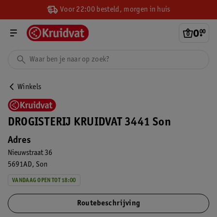
Voor 22:00 besteld, morgen in huis
0
.
00
Winkels
DROGISTERIJ KRUIDVAT 3441 Son
Adres
Nieuwstraat 36
5691AD
Son
VANDAAG OPEN TOT 18:00
Routebeschrijving