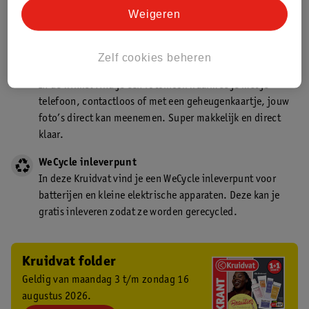
Kruidvat is een gecertificeerd drogist. Dit betekent dat je
Weigeren
deskundig advies krijgt over medicijn gebruik. In de
winkel én online!
Zelf cookies beheren
Kruidvat fotokiosk
In de winkel vind je een fotokiosk waarmee je met je
telefoon, contactloos of met een geheugenkaartje, jouw
foto’s direct kan meenemen. Super makkelijk en direct
klaar.
WeCycle inleverpunt
In deze Kruidvat vind je een WeCycle inleverpunt voor
batterijen en kleine elektrische apparaten. Deze kan je
gratis inleveren zodat ze worden gerecycled.
Kruidvat folder
Geldig van maandag 3 t/m zondag 16
augustus 2026.