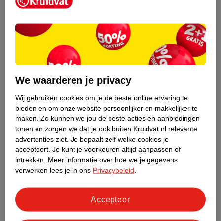
Kruidvat is een erkend specialist in
zelfzorg, ook online. Wat je
gezondheidsvraag ook is, stel hem aan
We waarderen je privacy
ons!
Wij gebruiken cookies om je de beste online ervaring te
Stel je gezondheidsvraag
bieden en om onze website persoonlijker en makkelijker te
maken.
Zo kunnen we jou de beste acties en aanbiedingen
tonen en zorgen we dat je ook buiten Kruidvat.nl relevante
advertenties ziet.
Je bepaalt zelf welke cookies je
Ook in deze winkel
accepteert.
Je kunt je voorkeuren altijd aanpassen of
intrekken.
Meer informatie over hoe we je gegevens
Kruidvat.nl ophaalpunt
verwerken lees je in ons
Privacybeleid
.
Laat je bestelling snel en gemakkelijk bezorgen in de
winkel. Zo hoef je niet thuis te blijven voor de Kruidvat
bestelling!
Accepteer
Gecertificeerd drogist