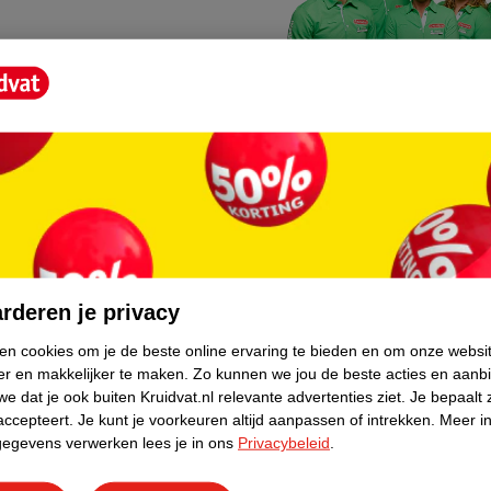
Kruidvat fotokiosk
o hoef je niet thuis te blijven
In de winkel vind je een f
rderen je privacy
geheugenkaartje, jouw fot
ken cookies om je de beste online ervaring te bieden en om onze websi
er en makkelijker te maken.
Zo kunnen we jou de beste acties en aanb
WeCycle inleverpun
e dat je ook buiten Kruidvat.nl relevante advertenties ziet.
Je bepaalt 
skundig advies krijgt over
In deze Kruidvat vind je e
accepteert.
Je kunt je voorkeuren altijd aanpassen of intrekken.
Meer in
gegevens verwerken lees je in ons
Privacybeleid
.
apparaten. Deze kan je gr