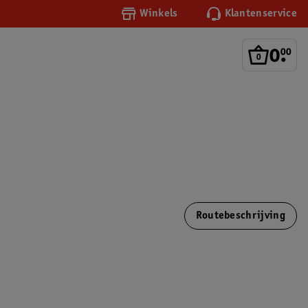
Winkels
Klantenservice
0
.
00
Routebeschrijving