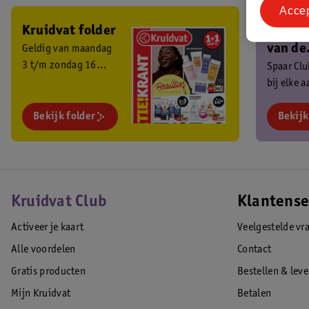
Acce
Kruidvat folder
Ben je 
van de
Geldig van maandag
3 t/m zondag 16
Kruidv
Spaar Cl
augustus 2026.
bij elke 
Club?
en ontva
Bekijk folder
exclusiev
Bekijk
Kruidvat Club
Klantense
Activeer je kaart
Veelgestelde vr
Alle voordelen
Contact
Gratis producten
Bestellen & lev
Mijn Kruidvat
Betalen