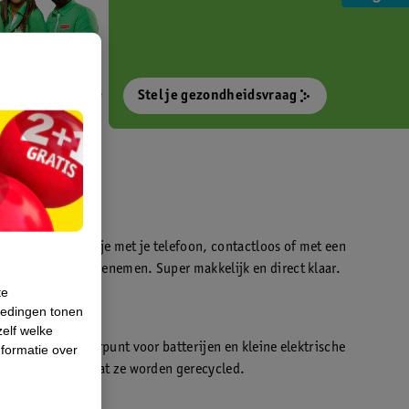
Stel je gezondheidsvraag
otokiosk waarmee je met je telefoon, contactloos of met een
o’s direct kan meenemen. Super makkelijk en direct klaar.
te
iedingen tonen
t
zelf welke
en WeCycle inleverpunt voor batterijen en kleine elektrische
formatie over
atis inleveren zodat ze worden gerecycled.