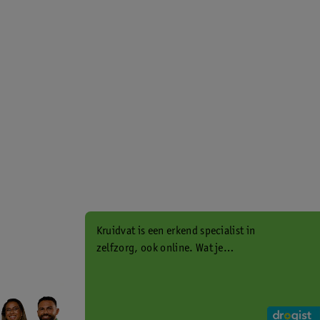
Kruidvat is een erkend specialist in
zelfzorg, ook online. Wat je
gezondheidsvraag ook is, stel hem
aan ons!