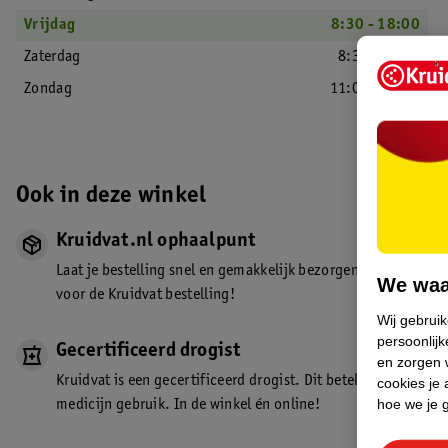
Vrijdag
8:30 - 18:00
Zaterdag
8:30 - 18:00
Zondag
11:00 - 17:00
Ook in deze winkel
Kruidvat.nl ophaalpunt
Laat je bestelling snel en gemakkelijk bezorgen in de winkel. Z
We waa
voor de Kruidvat bestelling!
Wij gebrui
persoonlijk
Gecertificeerd drogist
en zorgen w
Kruidvat is een gecertificeerd drogist. Dit betekent dat je de
cookies je 
hoe we je 
medicijn gebruik. In de winkel én online!