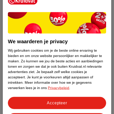
Kruidvat is een erkend specialist in
zelfzorg, ook online. Wat je
gezondheidsvraag ook is, stel hem aan
We waarderen je privacy
ons!
Wij gebruiken cookies om je de beste online ervaring te
Stel je gezondheidsvraag
bieden en om onze website persoonlijker en makkelijker te
maken.
Zo kunnen we jou de beste acties en aanbiedingen
tonen en zorgen we dat je ook buiten Kruidvat.nl relevante
advertenties ziet.
Je bepaalt zelf welke cookies je
Ook in deze winkel
accepteert.
Je kunt je voorkeuren altijd aanpassen of
intrekken.
Meer informatie over hoe we je gegevens
Kruidvat.nl ophaalpunt
verwerken lees je in ons
Privacybeleid
.
Laat je bestelling snel en gemakkelijk bezorgen in de
winkel. Zo hoef je niet thuis te blijven voor de Kruidvat
bestelling!
Accepteer
Gecertificeerd drogist