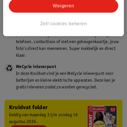
Kruidvat is een gecertificeerd drogist. Dit betekent dat je
Weigeren
deskundig advies krijgt over medicijn gebruik. In de
winkel én online!
Zelf cookies beheren
Kruidvat fotokiosk
In de winkel vind je een fotokiosk waarmee je met je
telefoon, contactloos of met een geheugenkaartje, jouw
foto’s direct kan meenemen. Super makkelijk en direct
klaar.
WeCycle inleverpunt
In deze Kruidvat vind je een WeCycle inleverpunt voor
batterijen en kleine elektrische apparaten. Deze kan je
gratis inleveren zodat ze worden gerecycled.
Kruidvat folder
Geldig van maandag 3 t/m zondag 16
augustus 2026.