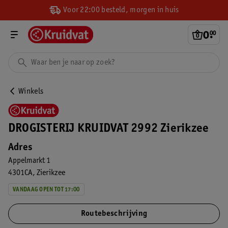
Voor 22:00 besteld, morgen in huis
0
.
00
Winkels
DROGISTERIJ KRUIDVAT 2992 Zierikzee
Adres
Appelmarkt 1
4301CA
Zierikzee
VANDAAG OPEN TOT 17:00
Routebeschrijving