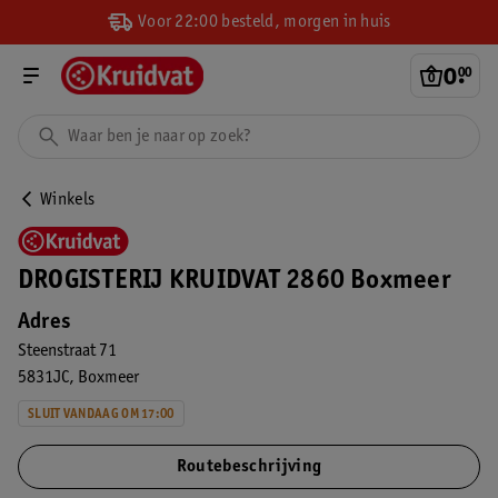
Voor 22:00 besteld, morgen in huis
0
.
00
Winkels
DROGISTERIJ KRUIDVAT 2860 Boxmeer
Adres
Steenstraat 71
5831JC
Boxmeer
SLUIT VANDAAG OM 17:00
Routebeschrijving