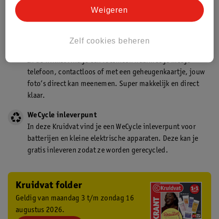
Kruidvat is een gecertificeerd drogist. Dit betekent dat je
Weigeren
deskundig advies krijgt over medicijn gebruik. In de
winkel én online!
Zelf cookies beheren
Kruidvat fotokiosk
In de winkel vind je een fotokiosk waarmee je met je
telefoon, contactloos of met een geheugenkaartje, jouw
foto’s direct kan meenemen. Super makkelijk en direct
klaar.
WeCycle inleverpunt
In deze Kruidvat vind je een WeCycle inleverpunt voor
batterijen en kleine elektrische apparaten. Deze kan je
gratis inleveren zodat ze worden gerecycled.
Kruidvat folder
Geldig van maandag 3 t/m zondag 16
augustus 2026.