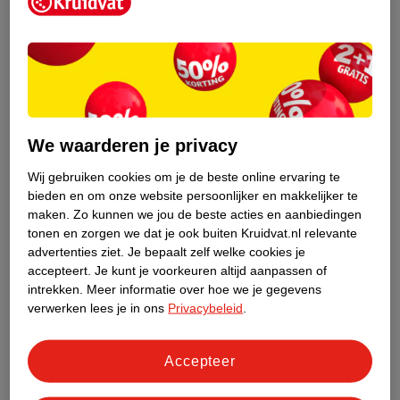
Kruidvat is een erkend specialist in
zelfzorg, ook online. Wat je
gezondheidsvraag ook is, stel hem aan
We waarderen je privacy
ons!
Wij gebruiken cookies om je de beste online ervaring te
Stel je gezondheidsvraag
bieden en om onze website persoonlijker en makkelijker te
maken.
Zo kunnen we jou de beste acties en aanbiedingen
tonen en zorgen we dat je ook buiten Kruidvat.nl relevante
advertenties ziet.
Je bepaalt zelf welke cookies je
Ook in deze winkel
accepteert.
Je kunt je voorkeuren altijd aanpassen of
intrekken.
Meer informatie over hoe we je gegevens
Kruidvat.nl ophaalpunt
verwerken lees je in ons
Privacybeleid
.
Laat je bestelling snel en gemakkelijk bezorgen in de
winkel. Zo hoef je niet thuis te blijven voor de Kruidvat
bestelling!
Accepteer
Gecertificeerd drogist