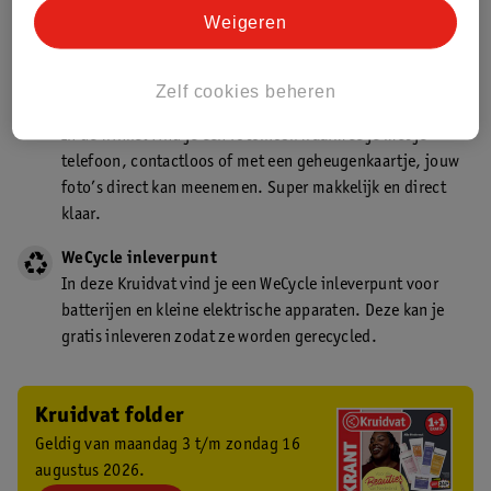
Kruidvat is een gecertificeerd drogist. Dit betekent dat je
Weigeren
deskundig advies krijgt over medicijn gebruik. In de
winkel én online!
Zelf cookies beheren
Kruidvat fotokiosk
In de winkel vind je een fotokiosk waarmee je met je
telefoon, contactloos of met een geheugenkaartje, jouw
foto’s direct kan meenemen. Super makkelijk en direct
klaar.
WeCycle inleverpunt
In deze Kruidvat vind je een WeCycle inleverpunt voor
batterijen en kleine elektrische apparaten. Deze kan je
gratis inleveren zodat ze worden gerecycled.
Kruidvat folder
Geldig van maandag 3 t/m zondag 16
augustus 2026.