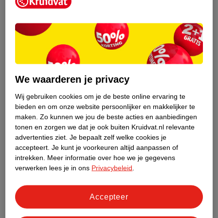
Kruidvat is een erkend specialist in
zelfzorg, ook online. Wat je
gezondheidsvraag ook is, stel hem aan
We waarderen je privacy
ons!
Wij gebruiken cookies om je de beste online ervaring te
Stel je gezondheidsvraag
bieden en om onze website persoonlijker en makkelijker te
maken.
Zo kunnen we jou de beste acties en aanbiedingen
tonen en zorgen we dat je ook buiten Kruidvat.nl relevante
advertenties ziet.
Je bepaalt zelf welke cookies je
Ook in deze winkel
accepteert.
Je kunt je voorkeuren altijd aanpassen of
intrekken.
Meer informatie over hoe we je gegevens
Kruidvat.nl ophaalpunt
verwerken lees je in ons
Privacybeleid
.
Laat je bestelling snel en gemakkelijk bezorgen in de
winkel. Zo hoef je niet thuis te blijven voor de Kruidvat
bestelling!
Accepteer
Gecertificeerd drogist