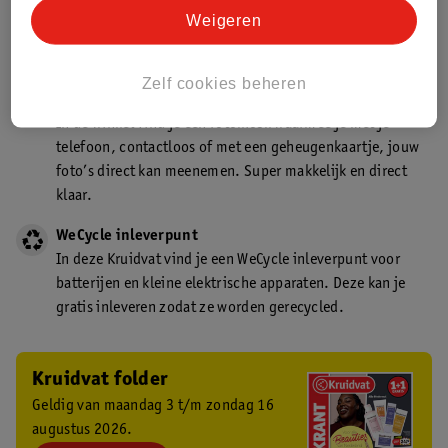
Kruidvat is een gecertificeerd drogist. Dit betekent dat je
Weigeren
deskundig advies krijgt over medicijn gebruik. In de
winkel én online!
Zelf cookies beheren
Kruidvat fotokiosk
In de winkel vind je een fotokiosk waarmee je met je
telefoon, contactloos of met een geheugenkaartje, jouw
foto’s direct kan meenemen. Super makkelijk en direct
klaar.
WeCycle inleverpunt
In deze Kruidvat vind je een WeCycle inleverpunt voor
batterijen en kleine elektrische apparaten. Deze kan je
gratis inleveren zodat ze worden gerecycled.
Kruidvat folder
Geldig van maandag 3 t/m zondag 16
augustus 2026.