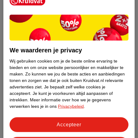
Kruidvat is een erkend specialist in
zelfzorg, ook online. Wat je
gezondheidsvraag ook is, stel hem aan
We waarderen je privacy
ons!
Wij gebruiken cookies om je de beste online ervaring te
Stel je gezondheidsvraag
bieden en om onze website persoonlijker en makkelijker te
maken.
Zo kunnen we jou de beste acties en aanbiedingen
tonen en zorgen we dat je ook buiten Kruidvat.nl relevante
advertenties ziet.
Je bepaalt zelf welke cookies je
Ook in deze winkel
accepteert.
Je kunt je voorkeuren altijd aanpassen of
intrekken.
Meer informatie over hoe we je gegevens
Kruidvat.nl ophaalpunt
verwerken lees je in ons
Privacybeleid
.
Laat je bestelling snel en gemakkelijk bezorgen in de
winkel. Zo hoef je niet thuis te blijven voor de Kruidvat
bestelling!
Accepteer
Gecertificeerd drogist