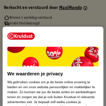
Verkocht en verstuurd door
MaxiMondo
Binnen 1 werkdag verstuurd
Gratis thuisbezorgd
Gratis retourneren via verkooppartner.
Gratis punten met je Kruidvat kaart
Over dit product
We waarderen je privacy
Productinformatie
Wij gebruiken cookies om je de beste online ervaring te
bieden en om onze website persoonlijker en makkelijker te
Etiketinformatie
maken.
Zo kunnen we jou de beste acties en aanbiedingen
tonen en zorgen we dat je ook buiten Kruidvat.nl relevante
advertenties ziet.
Je bepaalt zelf welke cookies je
Nature Impact Score