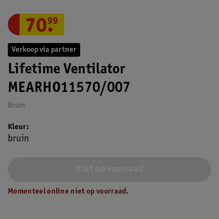
70
.
99
Verkoop via partner
Lifetime Ventilator
MEARHO11570/007
Bruin
Kleur
bruin
Niet op voorraad
Momenteel online niet op voorraad.