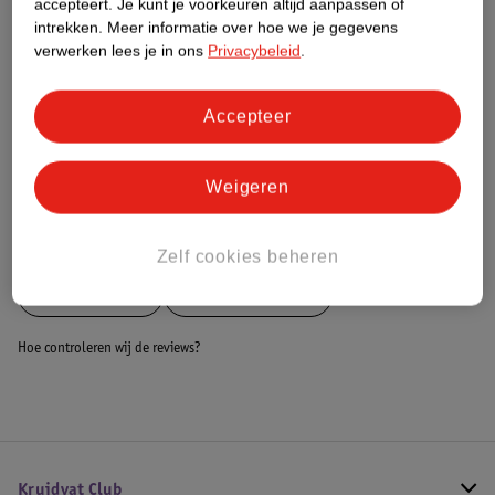
accepteert.
Je kunt je voorkeuren altijd aanpassen of
intrekken.
Meer informatie over hoe we je gegevens
Dit product heeft (nog) geen Nature
verwerken lees je in ons
Privacybeleid
.
Impact Score.
Meer informatie
Accepteer
Bestel & Bezorginformatie
Weigeren
Bekijk ook
Zelf cookies beheren
Meer
Lifetime
Alle Ventilatoren
Hoe controleren wij de reviews?
Kruidvat Club