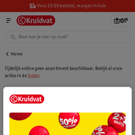
Voor 22:00 besteld, morgen in huis
0
.
00
Home
Tijdelijk online geen assortiment beschikbaar. Bekijk al onze
acties in de
folder
.
Kruidvat Club
Klantenservice