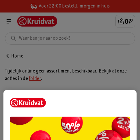
Voor 22:00 besteld, morgen in huis
0
.
00
Home
Tijdelijk online geen assortiment beschikbaar. Bekijk al onze
acties in de
folder
.
Kruidvat Club
Klantenservice