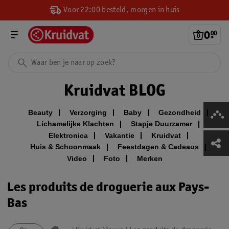
Voor 22:00 besteld, morgen in huis
0
.
00
Kruidvat BLOG
Beauty
Verzorging
Baby
Gezondheid
Lichamelijke Klachten
Stapje Duurzamer
Elektronica
Vakantie
Kruidvat
Huis & Schoonmaak
Feestdagen & Cadeaus
Video
Foto
Merken
Les produits de droguerie aux Pays-
Bas