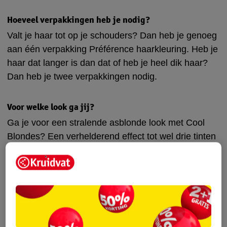
Hoeveel verpakkingen heb je nodig?
Valt je haar tot op je schouders? Dan heb je genoeg
aan één verpakking Préférence haarkleuring. Heb je
haar dat langer is dan dat of heb je heel dik haar?
Dan heb je twee verpakkingen nodig.
Voor welke look ga jij?
Ga je voor een stralende asblonde look met Cool
Blondes? Een verhelderend effect tot wel drie tinten
lichter met Le Blonding? Een platinumblonde kleur
met de Ultra Platinum Ontkleuring? Of ga je voor
trendy met de levendige en intense kleurpigmenten
van Préférence Vivids? Welke variant je ook kiest,
met L’Oréal Paris Préférence heb je gegarandeerd
een natuurlijk ogend en glanzend kleurresultaat vol