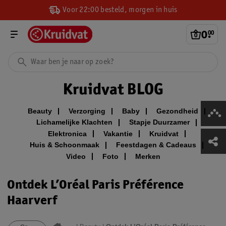
Voor 22:00 besteld, morgen in huis
0
.
00
Kruidvat BLOG
Beauty
Verzorging
Baby
Gezondheid
Lichamelijke Klachten
Stapje Duurzamer
Elektronica
Vakantie
Kruidvat
Huis & Schoonmaak
Feestdagen & Cadeaus
Video
Foto
Merken
Ontdek L’Oréal Paris Préférence
Haarverf