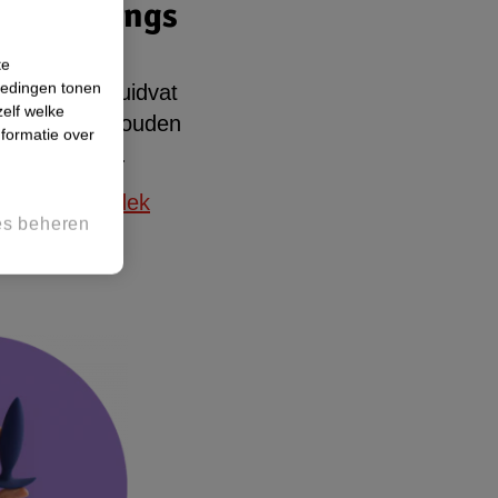
hy cockrings
t altijd zo
te
iedingen tonen
ingen
van Kruidvat
zelf welke
n erectie te houden
formatie over
penis zitten.
 houden?
Ontdek
es beheren
problemen
.