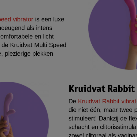
peed vibrator
is een luxe
ondeugend als intens
comfortabele en licht
de Kruidvat Multi Speed
te, plezierige plekken
Kruidvat Rabbit
De
Kruidvat Rabbit vibrat
die niet één, maar twee pl
stimuleert! Dankzij de fle
schacht en clitorisstimula
zowel clitoraal als vaginaa