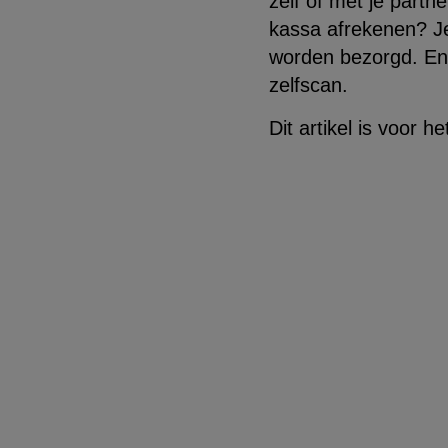
zelf of met je partn
kassa afrekenen? Je
worden bezorgd. En a
zelfscan.
Dit artikel is voor 