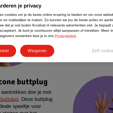
Kruidvat Stretc
rderen je privacy
Een erectie houden, is nie
ken cookies om je de beste online ervaring te bieden en om onze websi
er en makkelijker te maken.
Zo kunnen we jou de beste acties en aanb
eenvoudig. Met de
cockr
e dat je ook buiten Kruidvat.nl relevante advertenties ziet.
Je bepaalt 
is het makkelijker om ee
accepteert.
Je kunt je voorkeuren altijd aanpassen of intrekken.
Meer in
omdat deze stevig om de 
gegevens verwerken lees je in ons
Privacybeleid
.
Moeite met een erectie
pteer
Weigeren
Zelf cooki
zeven tips tegen erectie
icone buttplug
 aantrekken doe je met
 buttplug
. Deze buttplug
ideale speeltje voor