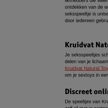
liefhebbers die will
ontdekken van de we
seksspeeltje is unis
door iedereen gebru
Kruidvat Nat
Je seksspeeltjes sc
delen van je lichaa
Kruidvat Natural To
om je sextoys in ee
Discreet onli
De speeltjes van Kru