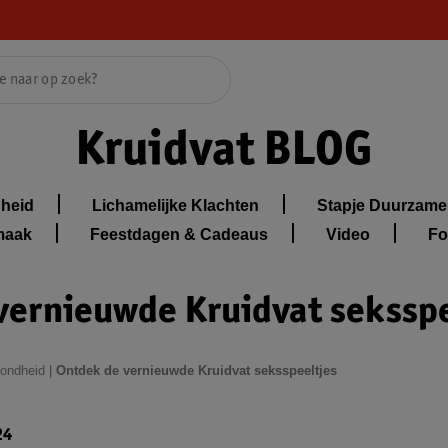
Kruidvat BLOG
heid
Lichamelijke Klachten
Stapje Duurzame
maak
Feestdagen & Cadeaus
Video
Fo
vernieuwde Kruidvat seksspe
ondheid
|
Ontdek de vernieuwde Kruidvat seksspeeltjes
24