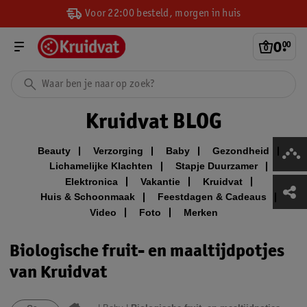
Voor 22:00 besteld, morgen in huis
0
.
00
Kruidvat BLOG
Beauty
Verzorging
Baby
Gezondheid
Lichamelijke Klachten
Stapje Duurzamer
Elektronica
Vakantie
Kruidvat
Huis & Schoonmaak
Feestdagen & Cadeaus
Video
Foto
Merken
Biologische fruit- en maaltijdpotjes
van Kruidvat