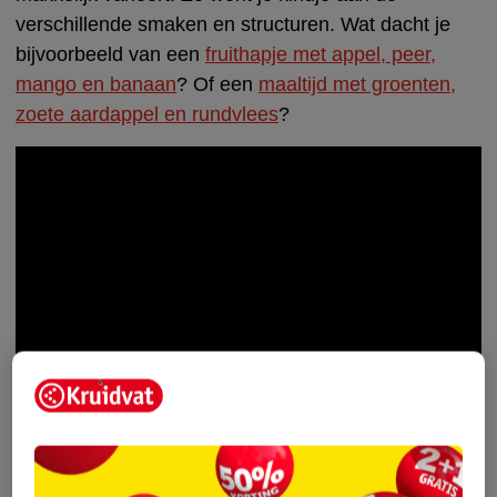
verschillende smaken en structuren. Wat dacht je
bijvoorbeeld van een
fruithapje met appel, peer,
mango en banaan
? Of een
maaltijd met groenten,
zoete aardappel en rundvlees
?
De fruit- en maaltijdpotjes zijn afgestemd op de
leeftijd van je kindje. Zo zijn er
potjes voor baby’s