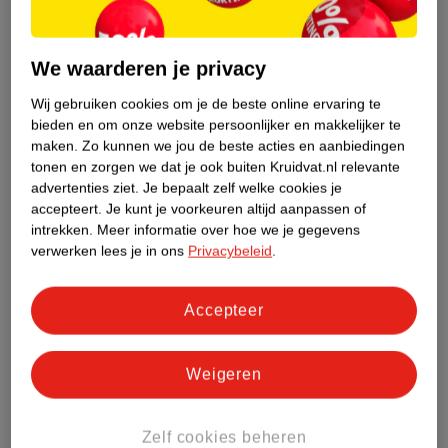
vanaf 4 maanden
met enkele smaken, zoals
pastinaak en wortel, maar ook potjes voor kindjes
We waarderen je privacy
vanaf
12 maanden
met bijvoorbeeld lasagne en
volkoren pasta. Het is belangrijk om je keuze af te
Wij gebruiken cookies om je de beste online ervaring te
bieden en om onze website persoonlijker en makkelijker te
stemmen op de leeftijd van je kindje, vooral jonge
maken.
Zo kunnen we jou de beste acties en aanbiedingen
baby’s kunnen nog niet alle fruit- en groentesoorten
tonen en zorgen we dat je ook buiten Kruidvat.nl relevante
verdragen.
advertenties ziet.
Je bepaalt zelf welke cookies je
accepteert.
Je kunt je voorkeuren altijd aanpassen of
Ben je onderweg of gaat je kindje uit logeren? Ook
intrekken.
Meer informatie over hoe we je gegevens
dan zijn de potjes ideaal om mee te nemen!
verwerken lees je in ons
Privacybeleid
.
Dat wordt lekker gevarieerd smullen van onze
Accepteer
nieuwe biologische hapjes! Ga snel naar onze
webshop
of winkel en haal ze in huis.
Weigeren
Dit artikel is voor het laatst bijgewerkt op 22
augustus 2025.
Zelf cookies beheren