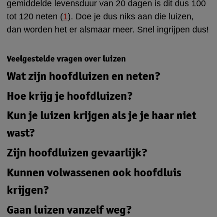
gemiddelde levensduur van 20 dagen is dit dus 100
tot 120 neten (
1
). Doe je dus niks aan die luizen,
dan worden het er alsmaar meer. Snel ingrijpen dus!
Veelgestelde vragen over luizen
Wat zijn hoofdluizen en neten?
Hoe krijg je hoofdluizen?
Hoofdluizen zijn kleine insecten die leven van
mensenbloed. Ze zijn ongevaarlijk, maar kunnen
Kun je luizen krijgen als je je haar niet
Hoofdluizen krijg je door contact met iemand met
wel jeuken en verspreiden zich gemakkelijk.
hoofdluizen. Dit komt vaak voor op scholen
wast?
Neten zijn de eitjes van luizen.
doordat kinderen veel dicht bij elkaar zitten en
Zijn hoofdluizen gevaarlijk?
Nee, het wel of niet wassen van je haar heeft
spelen. Je kunt geen luizen krijgen via kleding of
niks te maken met het krijgen van luizen. Luizen
andere dingen.
Kunnen volwassenen ook hoofdluis
Hoofdluizen zijn niet gevaarlijk. Wel kunnen ze
zoeken, ongeacht het haar, graag een warme,
jeuken.
krijgen?
harige plek op.
Gaan luizen vanzelf weg?
Iedereen kan hoofdluis krijgen, ook