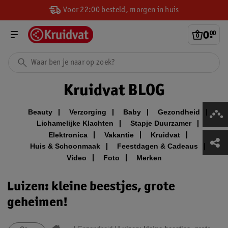
Voor 22:00 besteld, morgen in huis
0
.
00
Kruidvat BLOG
Beauty
Verzorging
Baby
Gezondheid
Lichamelijke Klachten
Stapje Duurzamer
Elektronica
Vakantie
Kruidvat
Huis & Schoonmaak
Feestdagen & Cadeaus
Video
Foto
Merken
Luizen: kleine beestjes, grote
geheimen!