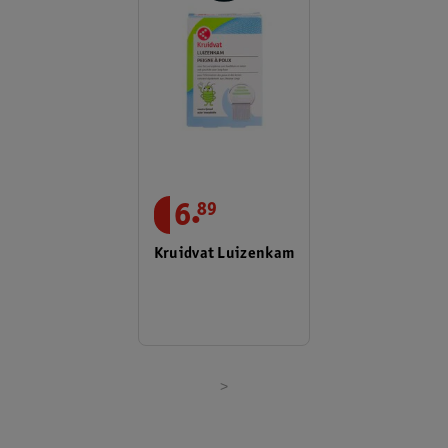
.
6
89
Kruidvat Luizenkam
>