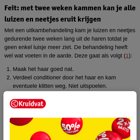
Feit: met twee weken kammen kan je alle
luizen en neetjes eruit krijgen
Met een uitkambehandeling kam je luizen en neetjes
gedurende twee weken lang uit de haren totdat je
geen enkel luisje meer ziet. De behandeling heeft
wel wat voeten in de aarde. Deze gaat als volgt (
1
):
Maak het haar goed nat.
Verdeel conditioner door het haar en kam
eventuele klitten weg. Niet uitspoelen.
Houd het hoofd voorover boven bijvoorbeeld een
wasbak of wit papier.
Pak de luizenkam erbij. Kam van haaraanzet,
tegen de hoofdhuid aan, naar de punten toe.
Werk plukje voor plukje, van oor naar oor, het
hele hoofd af.