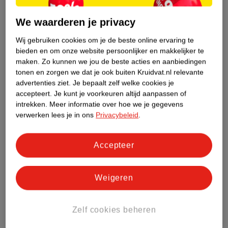
Vastgeplakte neten kun je met je nagels
We waarderen je privacy
verwijderen.
Veeg de kam regelmatig af.
Wij gebruiken cookies om je de beste online ervaring te
Spoel luizen door de wasbak met ruim water. In
bieden en om onze website persoonlijker en makkelijker te
maken.
Zo kunnen we jou de beste acties en aanbiedingen
de prullenbak is geen goed idee.
tonen en zorgen we dat je ook buiten Kruidvat.nl relevante
Heb je al het haar gehad? Spoel dan de
advertenties ziet.
Je bepaalt zelf welke cookies je
crèmespoeling uit.
accepteert.
Je kunt je voorkeuren altijd aanpassen of
Maak de kam na gebruik schoon met water en
intrekken.
Meer informatie over hoe we je gegevens
verwerken lees je in ons
Privacybeleid
.
zeep.
Dit doe je iedere dag twee weken lang. Heeft de
uitkambehandeling niet gewerkt? Dan herhaal je
Accepteer
het nogmaals, eventueel in combinatie met een
antihoofdluismiddel.
Weigeren
Leestip: kom hier meer te weten over het
kammen van luizen en neten!
Zelf cookies beheren
Feit: antihoofdluismiddelen gebruik je