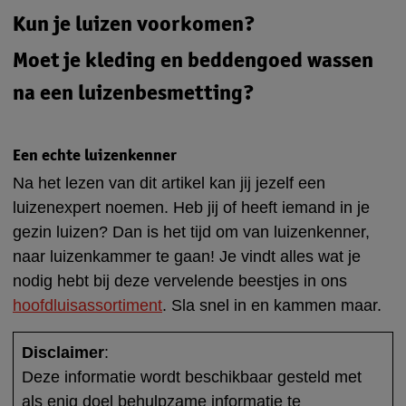
volwassenen. Heeft je kind dus hoofdluis mee
Kun je luizen voorkomen?
Luizen gaan zonder behandeling niet vanzelf
naar huis genomen? Controleer dan ook je eigen
weg. Kies dus altijd voor een gepaste
haar en dat van je partner.
Moet je kleding en beddengoed wassen
Luizen zijn meestal niet te voorkomen. Iedereen
behandeling, bijvoorbeeld een
kan ze krijgen. Wel kan het helpen om
na een luizenbesmetting?
uitkambehandeling of een antihoofdluismiddel.
maandelijks een keer het haar van iedereen in je
Er is geen bewijs dat dit nodig is. Daarnaast
gezin te controleren.
verspreiden luizen zich in principe alleen via
Een echte luizenkenner
mensen en niet via andere dingen, zoals kleding.
Na het lezen van dit artikel kan jij jezelf een
luizenexpert noemen. Heb jij of heeft iemand in je
gezin luizen? Dan is het tijd om van luizenkenner,
naar luizenkammer te gaan! Je vindt alles wat je
nodig hebt bij deze vervelende beestjes in ons
hoofdluisassortiment
. Sla snel in en kammen maar.
Disclaimer
:
Deze informatie wordt beschikbaar gesteld met
als enig doel behulpzame informatie te