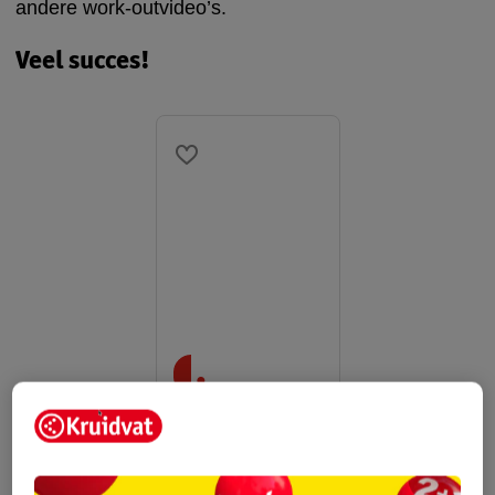
andere work-outvideo’s.
Veel succes!
.