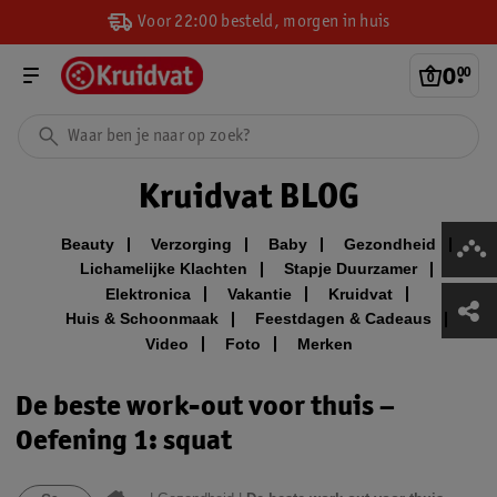
Voor 22:00 besteld, morgen in huis
0
.
00
Kruidvat BLOG
Beauty
Verzorging
Baby
Gezondheid
Lichamelijke Klachten
Stapje Duurzamer
Elektronica
Vakantie
Kruidvat
Huis & Schoonmaak
Feestdagen & Cadeaus
Video
Foto
Merken
De beste work-out voor thuis –
Oefening 1: squat