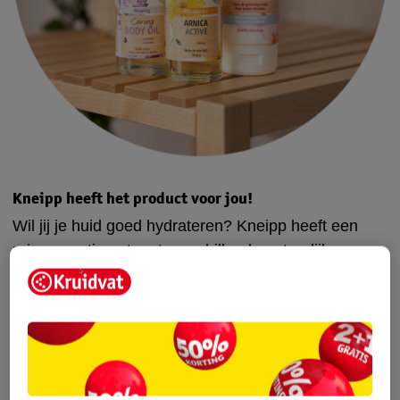
Kneipp heeft het product voor jou!
Wil jij je huid goed hydrateren? Kneipp heeft een
ruim assortiment met verschillende natuurlijke
huidverzorgingsproducten. Wat dacht je bijvoorbeeld
van de
Kneipp Soft Skin Softening Bodylotion
? Deze
lotion met de geur van amandelbloesem hydrateert
en verzorg je gevoelige huid intensief en langdurig.
Wil je je huid extra verzorgen? Gebruik dan ’s