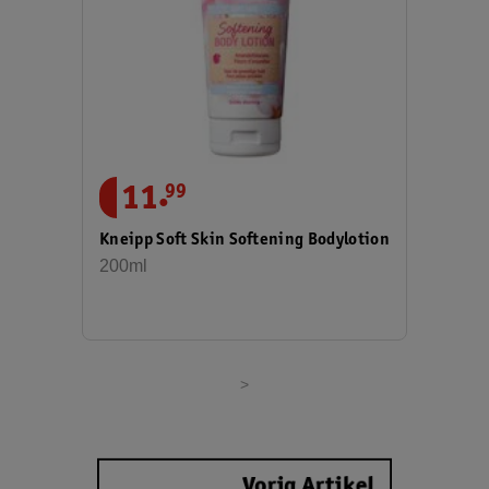
.
11
99
Kneipp Soft Skin Softening Bodylotion
200ml
>
Vorig Artikel