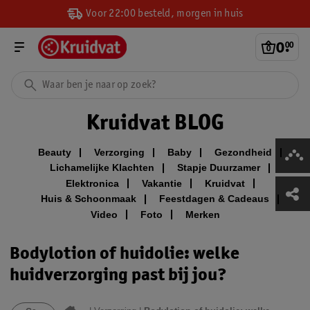
Voor 22:00 besteld, morgen in huis
0
.
00
Kruidvat BLOG
Beauty
Verzorging
Baby
Gezondheid
Lichamelijke Klachten
Stapje Duurzamer
Elektronica
Vakantie
Kruidvat
Huis & Schoonmaak
Feestdagen & Cadeaus
Video
Foto
Merken
Bodylotion of huidolie: welke
huidverzorging past bij jou?