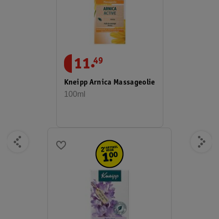
.
11
49
Kneipp Arnica Massageolie
100ml