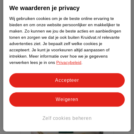
avonds de
Kneipp Relaxing Caring Body Oil
. Deze
We waarderen je privacy
vegan huidolie bevat een hoog percentage
natuurlijke plantenoliën met vitamine A en E. De olie
Wij gebruiken cookies om je de beste online ervaring te
bieden en om onze website persoonlijker en makkelijker te
is geschikt voor alle huidtypen. Wil je je huid
maken.
Zo kunnen we jou de beste acties en aanbiedingen
masseren? Kies dan voor de
Kneipp Arnica
tonen en zorgen we dat je ook buiten Kruidvat.nl relevante
Massageolie
. De verwarmende olie heeft een
advertenties ziet.
Je bepaalt zelf welke cookies je
accepteert.
Je kunt je voorkeuren altijd aanpassen of
natuurlijke arnica-geur met een vleugje gember.
intrekken.
Meer informatie over hoe we je gegevens
verwerken lees je in ons
Privacybeleid
.
Accepteer
Weigeren
Zelf cookies beheren