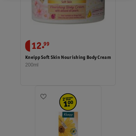
.
12
99
Kneipp Soft Skin Nourishing Body Cream
200ml