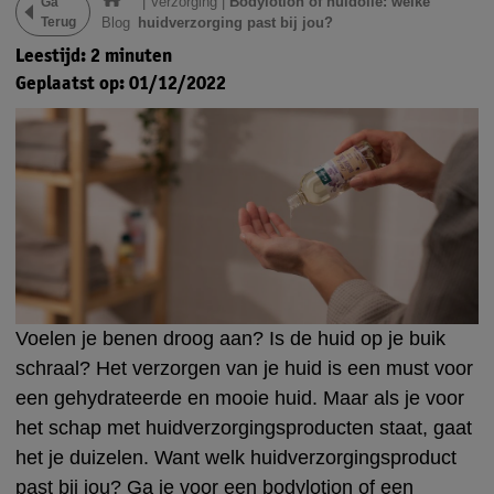
|
Verzorging
|
Bodylotion of huidolie: welke
Ga
Terug
Blog
huidverzorging past bij jou?
Leestijd: 2 minuten
Geplaatst op: 01/12/2022
Voelen je benen droog aan? Is de huid op je buik
schraal? Het verzorgen van je huid is een must voor
een gehydrateerde en mooie huid. Maar als je voor
het schap met huidverzorgingsproducten staat, gaat
het je duizelen. Want welk huidverzorgingsproduct
past bij jou? Ga je voor een bodylotion of een