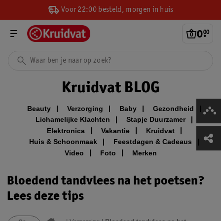
Voor 22:00 besteld, morgen in huis
0
.
00
Kruidvat BLOG
Beauty
Verzorging
Baby
Gezondheid
Lichamelijke Klachten
Stapje Duurzamer
Elektronica
Vakantie
Kruidvat
Huis & Schoonmaak
Feestdagen & Cadeaus
Video
Foto
Merken
Bloedend tandvlees na het poetsen?
Lees deze tips