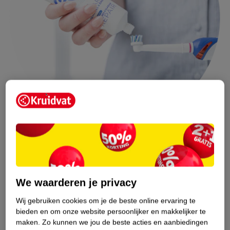
Oral-B Tandvlees & Glazuur Repair Original
tandpasta
helpt je je tandvlees te beschermen en je
verzwakte tandglazuur te herstellen. De tandpasta
We waarderen je privacy
voor gevoelige tanden heeft daarnaast een
Wij gebruiken cookies om je de beste online ervaring te
antibacteriële werking. Om je
bieden en om onze website persoonlijker en makkelijker te
mondverzorgingsroutine compleet te maken, flos je
maken.
Zo kunnen we jou de beste acties en aanbiedingen