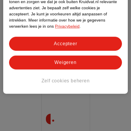
je tanden een keer per week met
Oral-B Essential
tonen en zorgen we dat je ook buiten Kruidvat.nl relevante
advertenties ziet.
Je bepaalt zelf welke cookies je
Floss
. Dit flossdraad reinigt je tanden op plekken
accepteert.
Je kunt je voorkeuren altijd aanpassen of
waar je tandenborstel niet bij komt en verwijdert hier
intrekken.
Meer informatie over hoe we je gegevens
tandplak.
verwerken lees je in ons
Privacybeleid
.
Zo hou je je mond én tandvlees gezond!
Accepteer
Weigeren
Zelf cookies beheren
.