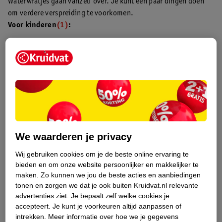
Waterwratjes gaan vanzelf over. Je kunt een paar dingen doen
om verdere verspreiding te voorkomen.
Voor kinderen
(1)
:
Handen wassen:
Zorg dat je kind schone handen heeft.
Nagels knippen:
Houd de nagels kort zodat je kind zichzelf
minder krabt.
Open wratjes afdekken:
Plak een pleister op wratjes waar
geen kleding overheen zit.
Eigen handdoek gebruiken:
Gebruik aparte handdoeken en
was ze na gebruik.
Bad vermijden:
Laat kinderen met open wratjes niet met
We waarderen je privacy
anderen in bad. Maak speelgoed na gebruik schoon.
Niet zwemmen:
Met open waterwratjes kun je je kind beter
Wij gebruiken cookies om je de beste online ervaring te
ook niet laten zwemmen. Als de wratjes dicht zijn mag dat
bieden en om onze website persoonlijker en makkelijker te
maken.
Zo kunnen we jou de beste acties en aanbiedingen
wel.
tonen en zorgen we dat je ook buiten Kruidvat.nl relevante
Huid verzorgen:
Gebruik lauw water en parfumvrije zeep en
advertenties ziet.
Je bepaalt zelf welke cookies je
crèmes om de huid soepel te houden.
accepteert.
Je kunt je voorkeuren altijd aanpassen of
Eczeem behandelen:
Behandel eczeem
goed om irritatie te
intrekken.
Meer informatie over hoe we je gegevens