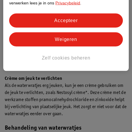
voorkomen.
verwerken lees je in ons
Privacybeleid
.
Voor volwassenen
(2)
:
Accepteer
Niet scheren:
Vermijd scheren in de schaamstreek om
verspreiding te voorkomen.
Weigeren
Condoomgebruik:
Wees je bewust dat een condoom niet
volledig beschermt tegen verspreiding, omdat het virus vaak
Zelf cookies beheren
op de omliggende huid zit.
Crème om jeuk te verlichten
Als de waterwratjes erg jeuken, kun je een crème gebruiken om
de jeuk te verlichten, zoals Nestosyl crème*. Deze crème met de
werkzame stoffen pramocaïnehydrochloride en zinkoxide helpt
bij verlichting van plaatselijke jeuk. Het zorgt er niet voor dat de
waterwratjes eerder over gaan.
Behandeling van waterwratjes