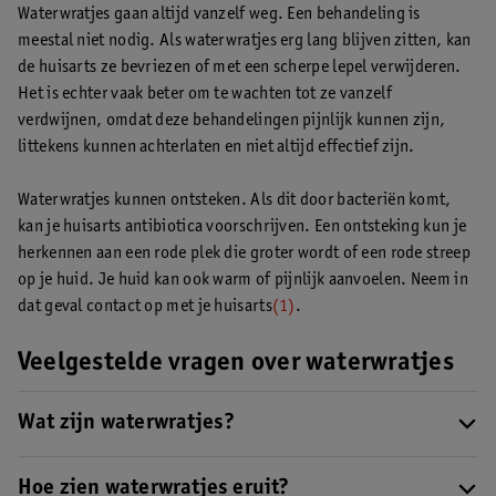
Waterwratjes gaan altijd vanzelf weg. Een behandeling is
meestal niet nodig. Als waterwratjes erg lang blijven zitten, kan
de huisarts ze bevriezen of met een scherpe lepel verwijderen.
Het is echter vaak beter om te wachten tot ze vanzelf
verdwijnen, omdat deze behandelingen pijnlijk kunnen zijn,
littekens kunnen achterlaten en niet altijd effectief zijn.
Waterwratjes kunnen ontsteken. Als dit door bacteriën komt,
kan je huisarts antibiotica voorschrijven. Een ontsteking kun je
herkennen aan een rode plek die groter wordt of een rode streep
op je huid. Je huid kan ook warm of pijnlijk aanvoelen. Neem in
dat geval contact op met je huisarts
(1)
.
Veelgestelde vragen over waterwratjes
Wat zijn waterwratjes?
Waterwratjes zijn kleine jeukende bultjes op de huid die
ontstaan door een virus. Ze komen vaak voor bij kinderen en
Hoe zien waterwratjes eruit?