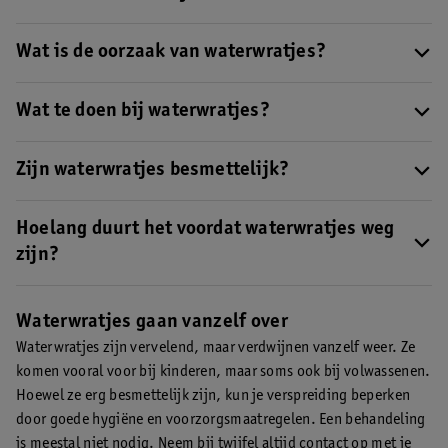
verdwijnen vanzelf.
Waterwratjes zijn rond, glad en huidkleurig of wit. Vaak hebben
ze een klein kuiltje in het midden. Meestal zijn ze 2 tot 5
Wat is de oorzaak van waterwratjes?
millimeter groot.
Waterwratjes worden veroorzaakt door een virus.
Wat te doen bij waterwratjes?
Meestal hoef je niets te doen, omdat ze vanzelf verdwijnen. Om
verspreiding te voorkomen, is goede hygiëne belangrijk.
Zijn waterwratjes besmettelijk?
Gebruik aparte handdoeken, dek open wratjes af en vermijd
Ja, waterwratjes zijn erg besmettelijk. Besmetting gebeurt
krabben. Je kunt een crème of zalf gebruiken om de jeuk te
doordat je ze bij iemand anders aanraakt of via besmette
Hoelang duurt het voordat waterwratjes weg
verlichten.
voorwerpen. Kinderen lopen ze vaak op tijdens het spelen, op
zijn?
school of in het zwembad.
Waterwratjes verdwijnen meestal na een paar maanden tot een
jaar. Een behandeling is meestal niet nodig. In bepaalde
Waterwratjes gaan vanzelf over
gevallen kan je huisarts je wratjes wel behandelen.
Waterwratjes zijn vervelend, maar verdwijnen vanzelf weer. Ze
komen vooral voor bij kinderen, maar soms ook bij volwassenen.
Hoewel ze erg besmettelijk zijn, kun je verspreiding beperken
door goede hygiëne en voorzorgsmaatregelen. Een behandeling
is meestal niet nodig. Neem bij twijfel altijd contact op met je