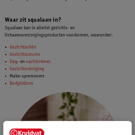
Waar zit squalaan in?
Squalaan kan in allerlei gezichts- en
lichaamsverzorgingsproducten voorkomen, waaronder:
Gezichtsoliën
Gezichtsserums
Dag
- en
nachtcrèmes
Gezichtsreiniging
Make-upremovers
Bodylotions