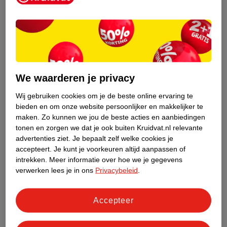
We waarderen je privacy
Wij gebruiken cookies om je de beste online ervaring te
bieden en om onze website persoonlijker en makkelijker te
maken.
Zo kunnen we jou de beste acties en aanbiedingen
tonen en zorgen we dat je ook buiten Kruidvat.nl relevante
advertenties ziet.
Je bepaalt zelf welke cookies je
Op de verpakking of ingrediëntenlijst lees je of het product
accepteert.
Je kunt je voorkeuren altijd aanpassen of
squalaan bevat. Het ingrediënt wordt dan meestal omschreven
intrekken.
Meer informatie over hoe we je gegevens
als squalaan of squalane. Het Engelse squalane is de officiële
verwerken lees je in ons
Privacybeleid
.
INCI-naam (International Nomenclature of Cosmetic
Ingredients); dit is de gestandaardiseerde, internationale naam
Accepteer
voor het ingrediënt in cosmetica(
1
). Hierdoor kom je in
ingrediëntenlijsten vooral de benaming squalane tegen.