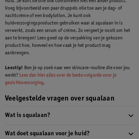
huid. Je kunt de olie ook combineren met een ander product.
Voeg bijvoorbeeld een paar druppels olie toe aan je dag- of
nachtcrème of een bodylotion. Je kunt ook
huidverzorgingsproducten gebruiken waar al squalaan in is
verwerkt, zoals een serum of crème. Zo vergeet je nooit om het
aan te brengen! Lees goed op de verpakking van je gekozen
product hoe, hoeveel en hoe vaak je het product mag
aanbrengen.
Leestip!
Ben je op zoek naar een skincare-routine die voor jou
werkt?
Lees dan hier alles over de beste volgorde voor je
gezichtsverzorging
.
Veelgestelde vragen over squalaan
Wat is squalaan?
Squalaan (met ‘aa’) is een lichte, hydraterende olie die lijkt op
lichaamseigen talg genaamd squaleen (met ‘ee’). Meer weten
Wat doet squalaan voor je huid?