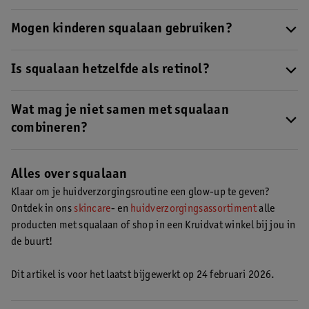
over deze stof?
Lees hier alles over squalaan
.
Squalaan hydrateert, verzacht, maakt je huid zacht en helpt bij
het beschermen van je huid tegen invloeden van buitenaf.
Mogen kinderen squalaan gebruiken?
Lees
hier meer over wat squalaan voor je huid doet
.
Omdat squalaan op het huideigen squaleen lijkt, kan je squalaan
of producten met squalaan meestal ook voor de kinderhuid
Is squalaan hetzelfde als retinol?
gebruiken. Twijfel je? Raadpleeg je huisarts of dermatoloog voor
Nee, squalaan en retinol zijn twee verschillende ingrediënten.
advies.
Lees hier meer over het verschil tussen squalaan en retinol
Wat mag je niet samen met squalaan
.
combineren?
Squalaan is goed te combineren met heel veel andere
ingrediënten, zoals hyaluronzuur, ceramiden, retinol en AHA’s
Alles over squalaan
en BHA’s.
Klaar om je huidverzorgingsroutine een glow-up te geven?
Ontdek in ons
skincare
- en
huidverzorgingsassortiment
alle
producten met squalaan of shop in een Kruidvat winkel bij jou in
de buurt!
Dit artikel is voor het laatst bijgewerkt op 24 februari 2026.