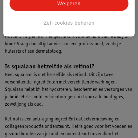
Weigeren
Mogen kinderen squalaan gebruiken?
Omdat squalaan mild en huidvriendelijk is en sterk op de
natuurlijke variant squaleen lijkt, kan het ingrediënt of
Zelf cookies beheren
producten met squalaan meestal ook voor kinderen gebruikt
worden. Twijfel je of het geschikt is voor de huid van je baby of
kind? Vraag dan altijd advies aan een professional, zoals je
huisarts of een dermatoloog.
Is squalaan hetzelfde als retinol?
Nee, squalaan is niet hetzelfde als retinol. Dit zijn twee
verschillende ingrediënten met verschillende werkingen.
Squalaan helpt bij het hydrateren, beschermen en verzorgen van
je huid. Het is mild en hierdoor geschikt voor alle huidtypes,
zowel jong als oud.
Retinol is een anti-aging ingrediënt dat celvernieuwing en
collageenproductie ondersteunt. Het is goed voor het voeden en
gezond houden van je huid en ondersteunt bovendien het