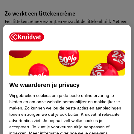
Zo werkt een littekencrème
Een littekencrème verzorgt en verzacht de littekenhuid. Met een
littekencrème ondersteun je vooral de vochtbalans en help je het
litteken soepel te houden tijdens het uitrijpen. Een
littekencrème kan een litteken niet genezen of laten verdwijnen,
maar is bedoeld als verzorging.
Dit zit er in een littekencrème
Het hoofdbestanddeel van een littekencrème is vaak een
verzorgende basis, aangevuld met bijvoorbeeld vitamine C,
We waarderen je privacy
vitamine E of calendula. Calendula is een stof die afkomstig is
van de goudsbloem.
Wij gebruiken cookies om je de beste online ervaring te
bieden en om onze website persoonlijker en makkelijker te
maken.
Zo kunnen we jou de beste acties en aanbiedingen
Sommige littekenproducten bevatten siliconen als belangrijk
tonen en zorgen we dat je ook buiten Kruidvat.nl relevante
ingrediënt. Siliconen kunnen littekenweefsel helpen om vlakker,
advertenties ziet.
Je bepaalt zelf welke cookies je
zachter en gladder te worden.
accepteert.
Je kunt je voorkeuren altijd aanpassen of
intrekken.
Meer informatie over hoe we je gegevens