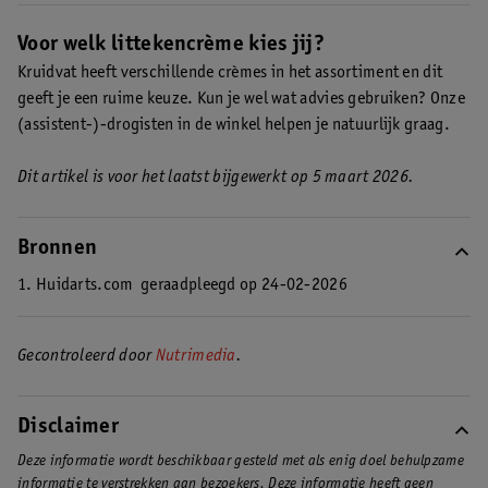
Hoe vaak je mag smeren verschilt per littekencrème. Daarom is
het goed om de verpakking van je crème te bekijken voor
Voor welk littekencrème kies jij?
productspecifieke aanwijzingen.
Kruidvat heeft verschillende crèmes in het assortiment en dit
geeft je een ruime keuze. Kun je wel wat advies gebruiken? Onze
(assistent-)-drogisten in de winkel helpen je natuurlijk graag.
Dit artikel is voor het laatst bijgewerkt op 5 maart 2026.
Bronnen
1. Huidarts.com
geraadpleegd op 24-02-2026
Gecontroleerd door
Nutrimedia
.
Disclaimer
Deze informatie wordt beschikbaar gesteld met als enig doel behulpzame
informatie te verstrekken aan bezoekers. Deze informatie heeft geen