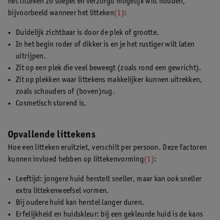
het litteken zo soepel en verzorgd mogelijk wilt houden,
bijvoorbeeld wanneer het litteken
(1)
:
Duidelijk zichtbaar is door de plek of grootte.
In het begin roder of dikker is en je het rustiger wilt laten
uitrijpen.
Zit op een plek die veel beweegt (zoals rond een gewricht).
Zit op plekken waar littekens makkelijker kunnen uitrekken,
zoals schouders of (boven)rug.
Cosmetisch storend is.
Opvallende littekens
Hoe een litteken eruitziet, verschilt per persoon. Deze factoren
kunnen invloed hebben op littekenvorming
(1)
:
Leeftijd: jongere huid herstelt sneller, maar kan ook sneller
extra littekenweefsel vormen.
Bij oudere huid kan herstel langer duren.
Erfelijkheid en huidskleur: bij een gekleurde huid is de kans