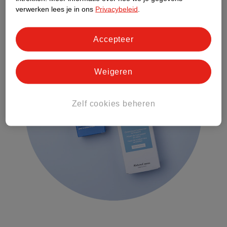
Bij Kruidvat vind je een ruimte keuze aan verschillende
verwerken lees je in ons
Privacybeleid
.
littekencrèmes
. Lees voor het kopen de verpakking.
Accepteer
Weigeren
Zelf cookies beheren