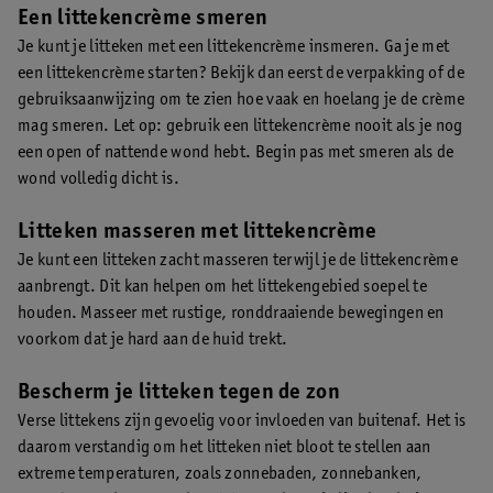
Een littekencrème smeren
Je kunt je litteken met een littekencrème insmeren. Ga je met
een littekencrème starten? Bekijk dan eerst de verpakking of de
gebruiksaanwijzing om te zien hoe vaak en hoelang je de crème
mag smeren. Let op: gebruik een littekencrème nooit als je nog
een open of nattende wond hebt. Begin pas met smeren als de
wond volledig dicht is.
Litteken masseren met littekencrème
Je kunt een litteken zacht masseren terwijl je de littekencrème
aanbrengt. Dit kan helpen om het littekengebied soepel te
houden. Masseer met rustige, ronddraaiende bewegingen en
voorkom dat je hard aan de huid trekt.
Bescherm je litteken tegen de zon
Verse littekens zijn gevoelig voor invloeden van buitenaf. Het is
daarom verstandig om het litteken niet bloot te stellen aan
extreme temperaturen, zoals zonnebaden, zonnebanken,