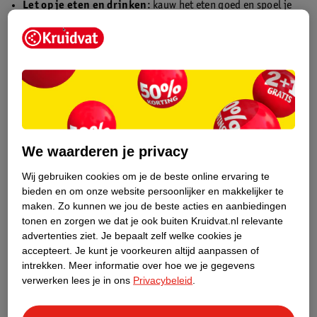
Let op je eten en drinken
: kauw het eten goed en spoel je
mond na elke maaltijd met water. Neem liever geen zoete
snacks, vruchtensap of frisdrank tussendoor(
3
).
Stimuleer speeksel
: kauw op suikervrije kauwgom of zuig
op een snoepje. Dat zet je speekselklieren aan het
werk(
1
,
2
,
3
).
Pas op met uitdrogers
: alcohol en roken kunnen je mond
nog droger maken(
1
).
Poets je tanden goed
: kies een milde tandpasta zonder SLS
We waarderen je privacy
(natriumlaurylsulfaat) en spoel liever niet met
alcoholhoudende mondspoeling. Gebruik indien nodig
Wij gebruiken cookies om je de beste online ervaring te
bieden en om onze website persoonlijker en makkelijker te
tandenstokers of flosdraad(
3
).
maken.
Zo kunnen we jou de beste acties en aanbiedingen
Probeer door je neus te ademen terwijl je slaapt
. Je mond
tonen en zorgen we dat je ook buiten Kruidvat.nl relevante
droogt dan minder snel uit. Dat lukt beter als je bijvoorbeeld
advertenties ziet.
Je bepaalt zelf welke cookies je
op je zij slaapt of je hoofdeinde iets hoger zet. Ook kan het
accepteert.
Je kunt je voorkeuren altijd aanpassen of
helpen om je slaapkamer koel en goed geventileerd te
intrekken.
Meer informatie over hoe we je gegevens
houden(
1
).
verwerken lees je in ons
Privacybeleid
.
Gebruik een mondgel
: een product als
Biotène Hydraterende
Gel
geeft een zacht gevoel en verfrist en hydrateert je