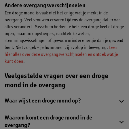
Andere overgangsverschijnselen
Een droge mond is vaak niet het enige wat je merkt in de
overgang. Veel vrouwen ervaren tijdens de overgang dat er van
alles verandert. Misschien herken je het: een droge keel of droge
ogen, maar ook opvliegers, nachtelijk zweten,
stemmingswisselingen of gewoon minder energie dan je gewend
bent. Niet zo gek – je hormonen zijn volop in beweging.
Lees
hier alles over deze overgangsverschijnselen en ontdek wat je
kunt doen
.
Veelgestelde vragen over een droge
mond in de overgang
Waar wijst een droge mond op?
Een droge mond kan wijzen op een verminderde
speekselproductie, wat vaak voorkomt tijdens de overgang
Waarom komt een droge mond in de
. Ook
bepaalde medicijnen of mondademhaling kunnen meespelen.
overgang?