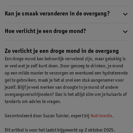
Tijdens de overgang daalt je oestrogeenniveau, wat invloed
heeft op je slijmvliezen en speekselklieren.
Kan je smaak veranderen in de overgang?
Hierdoor maak je
minder speeksel aan, vooral ’s nachts, en voelt je mond droger
Ja, smaakveranderingen komen regelmatig voor tijdens de
aan
.
overgang
Hoe verlicht je een droge mond?
. Je kunt ook een vreemde smaak in je mond hebben.
Door de hormonale schommelingen verandert de werking van je
Drink voldoende water, vermijd uitdrogende stoffen zoals
smaakzenuwen en de vochtbalans in je mond.
alcohol en cafeïne, kauw op suikervrije kauwgom of zuig op een
Zo verlicht je een droge mond in de overgang
snoepje. Eventueel kun je een mondgel gebruiken.
Lees hier wat
Een droge mond kan behoorlijk vervelend zijn, maar gelukkig is
je nog meer kunt doen bij een droge mond
.
er veel wat je zelf kunt doen. Door genoeg te drinken, je mond
op een milde manier te verzorgen en eventueel een hydraterende
gel te gebruiken, maak je het al snel een stuk aangenamer voor
jezelf. Blijf je veel merken van droogte in je mond of andere
overgangsverschijnselen? Dan is het altijd slim om je huisarts of
tandarts om advies te vragen.
Gecontroleerd door Suzan Tuinier, expert bij
Nutrimedia
.
Dit artikel is voor het laatst bijgewerkt op 2 oktober 2025.