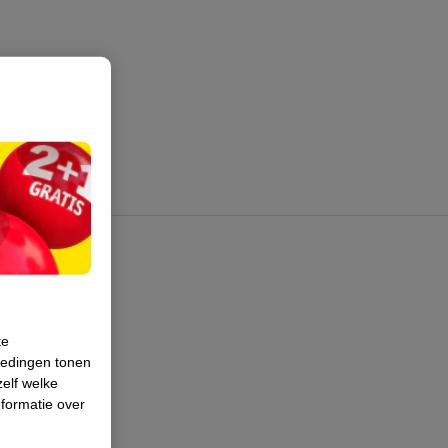
te
iedingen tonen
zelf welke
formatie over