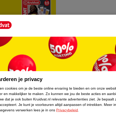
rvice
Over Kruidvat
agen
Over Kruidvat
rderen je privacy
Verkopen via Kruidvat
ken cookies om je de beste online ervaring te bieden en om onze websi
er en makkelijker te maken.
Zo kunnen we jou de beste acties en aanb
eren
Pers
e dat je ook buiten Kruidvat.nl relevante advertenties ziet.
Je bepaalt 
Winkelformule
accepteert.
Je kunt je voorkeuren altijd aanpassen of intrekken.
Meer in
gegevens verwerken lees je in ons
Privacybeleid
.
do
Bedrijfsgegevens