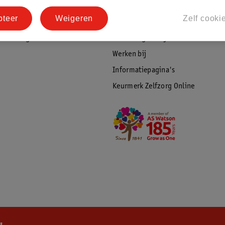
tourneren
Duurzaamheid
pteer
Weigeren
Zelf cooki
Social Media
rschuwingen
Kinderdagverblijfservice
Werken bij
Informatiepagina's
Keurmerk Zelfzorg Online