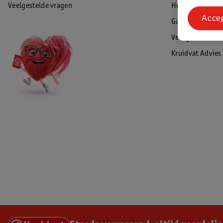
Veelgestelde vragen
Herroepen & re
Acce
Garantie
Veiligheidswaa
Kruidvat Advies