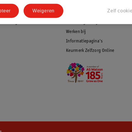
tourneren
Duurzaamheid
pteer
Weigeren
Zelf cooki
Social Media
rschuwingen
Kinderdagverblijfservice
Werken bij
Informatiepagina's
Keurmerk Zelfzorg Online