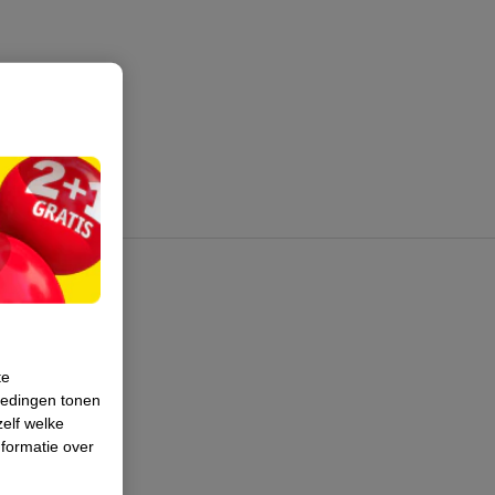
te
iedingen tonen
zelf welke
formatie over