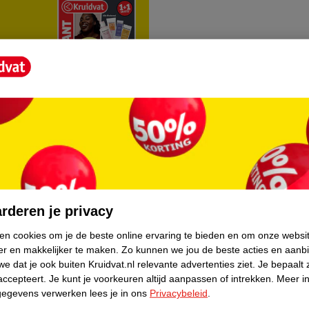
rvice
Over Kruidvat
agen
Over Kruidvat
rderen je privacy
Verkopen via Kruidvat
ken cookies om je de beste online ervaring te bieden en om onze websi
er en makkelijker te maken.
Zo kunnen we jou de beste acties en aanb
eren
Pers
e dat je ook buiten Kruidvat.nl relevante advertenties ziet.
Je bepaalt 
Winkelformule
accepteert.
Je kunt je voorkeuren altijd aanpassen of intrekken.
Meer in
gegevens verwerken lees je in ons
Privacybeleid
.
do
Bedrijfsgegevens