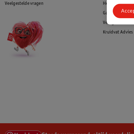
Veelgestelde vragen
Herroepen & re
Acce
Garantie
Veiligheidswaa
Kruidvat Advies