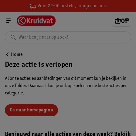
Voor 22:00 besteld, morgen in huis
0
.
00
Home
Deze actie is verlopen
Al onze acties en aanbiedingen van dit moment kun je bekijken in
onze folder. Daarnaast kun je ook op zoek naar de beste acties per
categorie.
Ga naar homepagina
Benieuwd naar alle acties van deze week? Bekijk