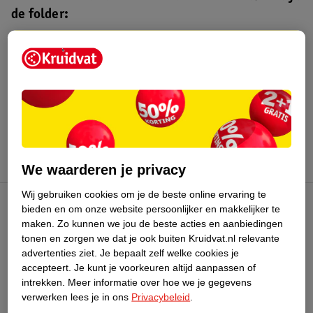
de folder:
Kruidvat folder
Geldig van maandag 3 t/m zondag 16
augustus 2026.
Bekijk folder
We waarderen je privacy
Wij gebruiken cookies om je de beste online ervaring te
bieden en om onze website persoonlijker en makkelijker te
Kruidvat Club
maken.
Zo kunnen we jou de beste acties en aanbiedingen
tonen en zorgen we dat je ook buiten Kruidvat.nl relevante
advertenties ziet.
Je bepaalt zelf welke cookies je
Klantenservice
accepteert.
Je kunt je voorkeuren altijd aanpassen of
intrekken.
Meer informatie over hoe we je gegevens
Over Kruidvat
verwerken lees je in ons
Privacybeleid
.