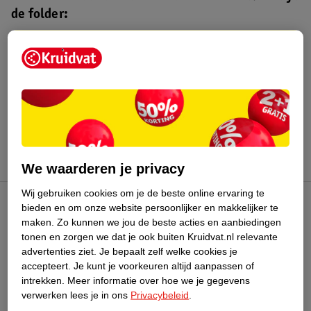
de folder:
Kruidvat folder
Geldig van maandag 3 t/m zondag 16
augustus 2026.
Bekijk folder
We waarderen je privacy
Wij gebruiken cookies om je de beste online ervaring te
bieden en om onze website persoonlijker en makkelijker te
Kruidvat Club
maken.
Zo kunnen we jou de beste acties en aanbiedingen
tonen en zorgen we dat je ook buiten Kruidvat.nl relevante
advertenties ziet.
Je bepaalt zelf welke cookies je
Klantenservice
accepteert.
Je kunt je voorkeuren altijd aanpassen of
intrekken.
Meer informatie over hoe we je gegevens
Over Kruidvat
verwerken lees je in ons
Privacybeleid
.